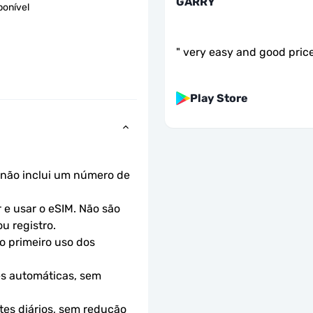
GARRY
ponível
"
very easy and good pric
Play Store
não inclui um número de 
e usar o eSIM. Não são 
u registro.
o primeiro uso dos 
s automáticas, sem 
es diários, sem redução 