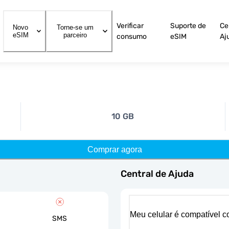
Verificar
Suporte de
Ce
Novo
Torne-se um
eSIM
parceiro
consumo
eSIM
Aj
10 GB
Comprar agora
Central de Ajuda
Meu celular é compatível 
SMS