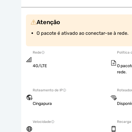
Atenção
O pacote é ativado ao conectar-se à rede.
Rede
Política
4G/LTE
O pacot
rede.
Roteamento de IP
Roteador
Cingapura
Disponí
Velocidade
Recarga