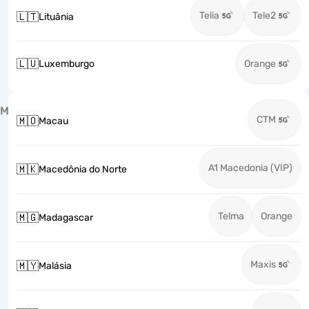
Telia
Tele2
🇱🇹
Lituânia
🇱🇺
Luxemburgo
Orange
M
CTM
🇲🇴
Macau
A1 Macedonia (VIP)
🇲🇰
Macedônia do Norte
Telma
Orange
🇲🇬
Madagascar
Maxis
🇲🇾
Malásia