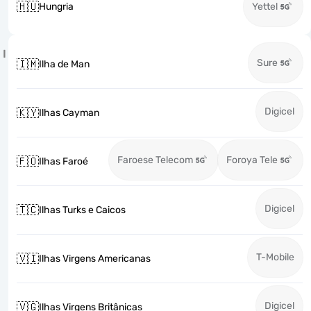
🇭🇺
Hungria
Yettel
I
Sure
🇮🇲
Ilha de Man
Digicel
🇰🇾
Ilhas Cayman
Faroese Telecom
Foroya Tele
🇫🇴
Ilhas Faroé
Digicel
🇹🇨
Ilhas Turks e Caicos
T-Mobile
🇻🇮
Ilhas Virgens Americanas
Digicel
🇻🇬
Ilhas Virgens Britânicas