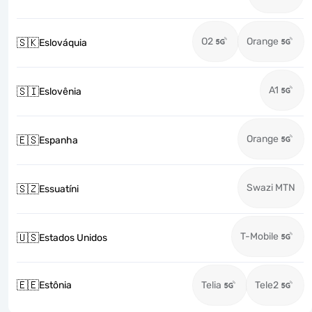
O2
Orange
🇸🇰
Eslováquia
A1
🇸🇮
Eslovênia
Orange
🇪🇸
Espanha
Swazi MTN
🇸🇿
Essuatíni
T-Mobile
🇺🇸
Estados Unidos
🇪🇪
Estônia
Telia
Tele2