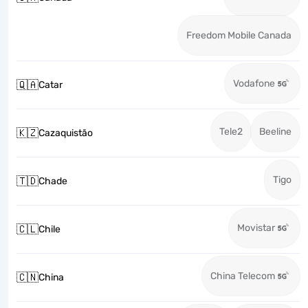
Freedom Mobile Canada
Vodafone
🇶🇦
Catar
Tele2
Beeline
🇰🇿
Cazaquistão
Tigo
🇹🇩
Chade
Movistar
🇨🇱
Chile
China Telecom
🇨🇳
China