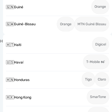
Orange
🇬🇳
Guiné
🇬🇼
Guiné-Bissau
Orange
MTN Guiné Bissau
H
Digicel
🇭🇹
Haiti
T-Mobile
🇺🇸
Havaí
Tigo
Claro
🇭🇳
Honduras
SmarTone
🇭🇰
Hong Kong