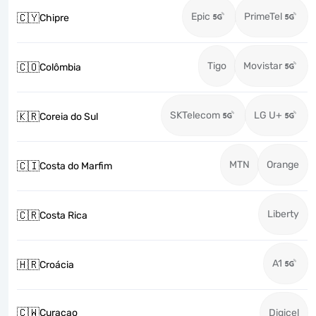
Epic
PrimeTel
🇨🇾
Chipre
Tigo
Movistar
🇨🇴
Colômbia
SKTelecom
LG U+
🇰🇷
Coreia do Sul
MTN
Orange
🇨🇮
Costa do Marfim
Liberty
🇨🇷
Costa Rica
A1
🇭🇷
Croácia
🇨🇼
Curaçao
Digicel