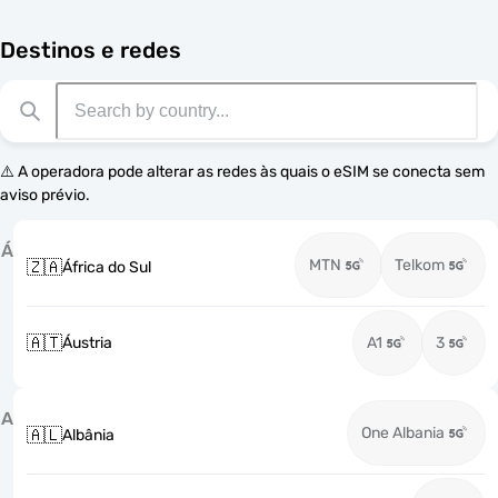
Destinos e redes
⚠️ A operadora pode alterar as redes às quais o eSIM se conecta sem
aviso prévio.
Á
MTN
Telkom
🇿🇦
África do Sul
🇦🇹
Áustria
A1
3
A
One Albania
🇦🇱
Albânia