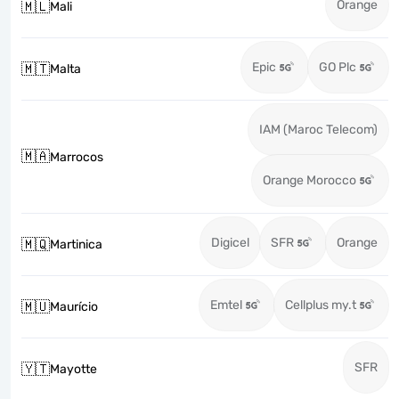
Orange
🇲🇱
Mali
Epic
GO Plc
🇲🇹
Malta
IAM (Maroc Telecom)
🇲🇦
Marrocos
Orange Morocco
Digicel
SFR
Orange
🇲🇶
Martinica
Emtel
Cellplus my.t
🇲🇺
Maurício
SFR
🇾🇹
Mayotte