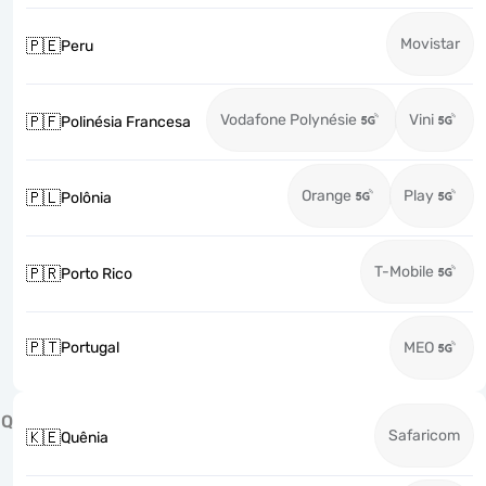
Movistar
🇵🇪
Peru
Vodafone Polynésie
Vini
🇵🇫
Polinésia Francesa
Orange
Play
🇵🇱
Polônia
T-Mobile
🇵🇷
Porto Rico
🇵🇹
Portugal
MEO
Q
Safaricom
🇰🇪
Quênia