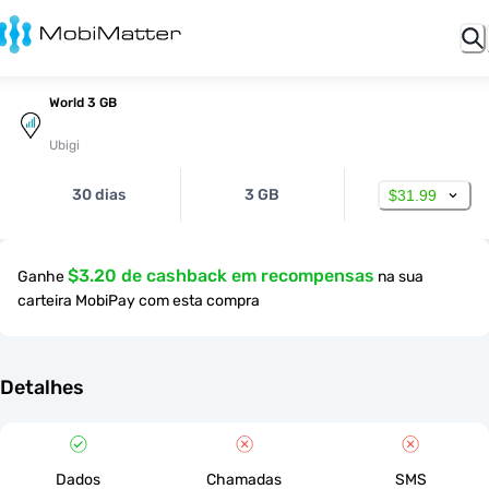
World 3 GB
Ubigi
30 dias
3 GB
$31.99
$3.20 de cashback em recompensas
Ganhe
na sua
carteira MobiPay com esta compra
Detalhes
Dados
Chamadas
SMS