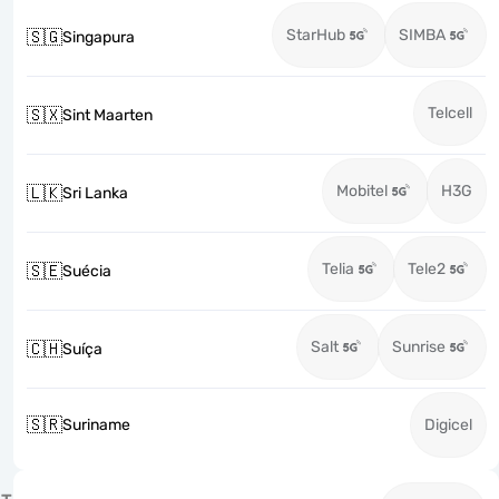
StarHub
SIMBA
🇸🇬
Singapura
Telcell
🇸🇽
Sint Maarten
Mobitel
H3G
🇱🇰
Sri Lanka
Telia
Tele2
🇸🇪
Suécia
Salt
Sunrise
🇨🇭
Suíça
🇸🇷
Suriname
Digicel