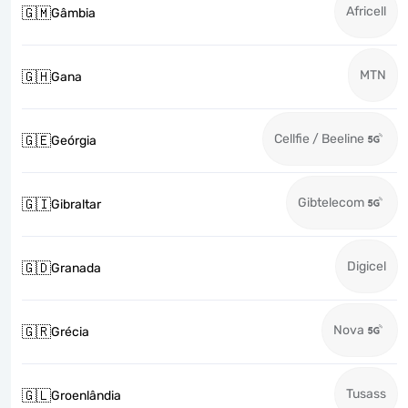
Africell
🇬🇲
Gâmbia
MTN
🇬🇭
Gana
Cellfie / Beeline
🇬🇪
Geórgia
Gibtelecom
🇬🇮
Gibraltar
Digicel
🇬🇩
Granada
Nova
🇬🇷
Grécia
Tusass
🇬🇱
Groenlândia