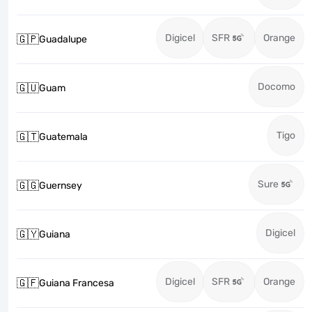
Digicel
SFR
Orange
🇬🇵
Guadalupe
Docomo
🇬🇺
Guam
Tigo
🇬🇹
Guatemala
Sure
🇬🇬
Guernsey
Digicel
🇬🇾
Guiana
Digicel
SFR
Orange
🇬🇫
Guiana Francesa