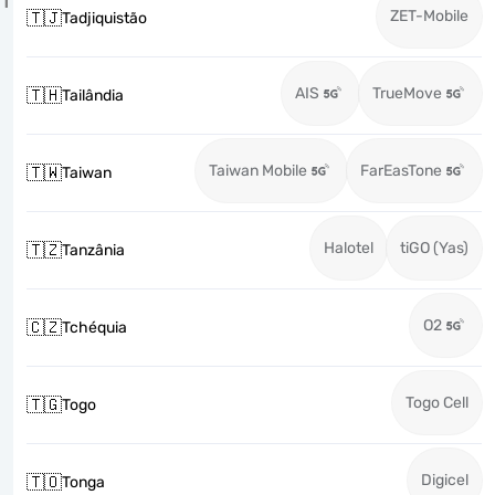
T
ZET-Mobile
🇹🇯
Tadjiquistão
AIS
TrueMove
🇹🇭
Tailândia
Taiwan Mobile
FarEasTone
🇹🇼
Taiwan
Halotel
tiGO (Yas)
🇹🇿
Tanzânia
O2
🇨🇿
Tchéquia
Togo Cell
🇹🇬
Togo
Digicel
🇹🇴
Tonga