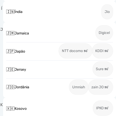
Í
🇮🇳
Índia
Jio
J
Digicel
🇯🇲
Jamaica
NTT docomo
KDDI
🇯🇵
Japão
Sure
🇯🇪
Jersey
🇯🇴
Jordânia
Umniah
zain JO
K
IPKO
🇽🇰
Kosovo