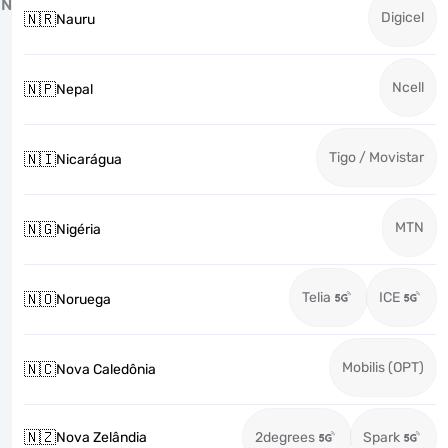
N
Digicel
🇳🇷
Nauru
Ncell
🇳🇵
Nepal
Tigo / Movistar
🇳🇮
Nicarágua
MTN
🇳🇬
Nigéria
Telia
ICE
🇳🇴
Noruega
Mobilis (OPT)
🇳🇨
Nova Caledônia
🇳🇿
Nova Zelândia
2degrees
Spark