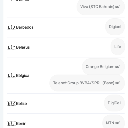
Viva (STC Bahrain)
Digicel
🇧🇧
Barbados
Life
🇧🇾
Belarus
Orange Belgium
🇧🇪
Bélgica
Telenet Group BVBA/SPRL (Base)
DigiCell
🇧🇿
Belize
MTN
🇧🇯
Benin