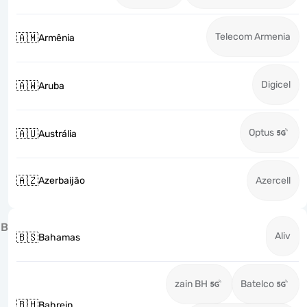
Telecom Armenia
🇦🇲
Armênia
Digicel
🇦🇼
Aruba
Optus
🇦🇺
Austrália
🇦🇿
Azerbaijão
Azercell
B
Aliv
🇧🇸
Bahamas
zain BH
Batelco
🇧🇭
Bahrein