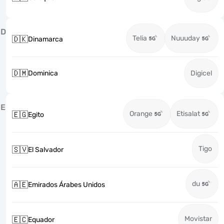
D
Telia
Nuuuday
🇩🇰
Dinamarca
🇩🇲
Dominica
Digicel
E
Orange
Etisalat
🇪🇬
Egito
Tigo
🇸🇻
El Salvador
du
🇦🇪
Emirados Árabes Unidos
Movistar
🇪🇨
Equador