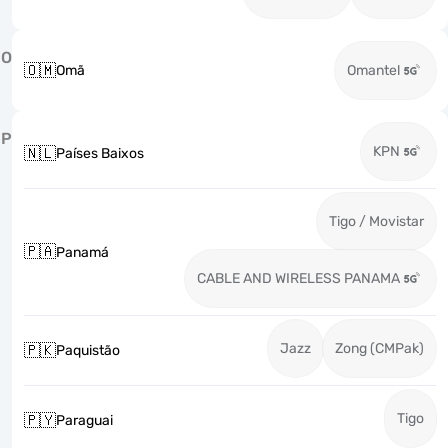
O
🇴🇲
Omã
Omantel
P
KPN
🇳🇱
Países Baixos
Tigo / Movistar
🇵🇦
Panamá
CABLE AND WIRELESS PANAMA
Jazz
Zong (CMPak)
🇵🇰
Paquistão
Tigo
🇵🇾
Paraguai