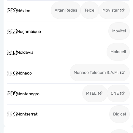
Altan Redes
Telcel
Movistar
🇲🇽
México
Movitel
🇲🇿
Moçambique
Moldcell
🇲🇩
Moldávia
Monaco Telecom S.A.M.
🇲🇨
Mônaco
MTEL
ONE
🇲🇪
Montenegro
🇲🇸
Montserrat
Digicel