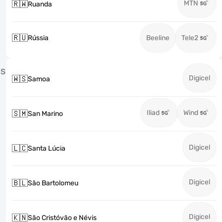
MTN
🇷🇼
Ruanda
🇷🇺
Rússia
Beeline
Tele2
S
Digicel
🇼🇸
Samoa
Iliad
Wind
🇸🇲
San Marino
Digicel
🇱🇨
Santa Lúcia
Digicel
🇧🇱
São Bartolomeu
Digicel
🇰🇳
São Cristóvão e Névis