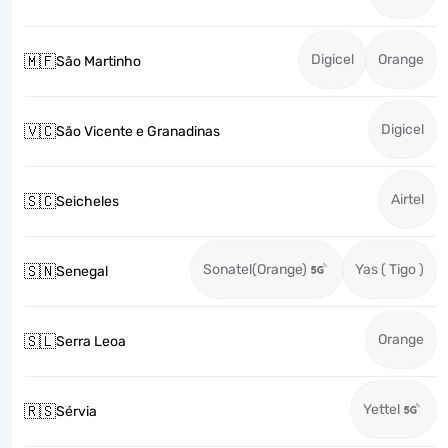
Digicel
Orange
🇲🇫
São Martinho
Digicel
🇻🇨
São Vicente e Granadinas
Airtel
🇸🇨
Seicheles
Sonatel(Orange)
Yas ( Tigo )
🇸🇳
Senegal
Orange
🇸🇱
Serra Leoa
Yettel
🇷🇸
Sérvia