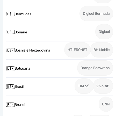
Digicel Bermuda
🇧🇲
Bermudas
Digicel
🇧🇶
Bonaire
HT-ERONET
BH Mobile
🇧🇦
Bósnia e Herzegovina
Orange Botswana
🇧🇼
Botsuana
TIM
Vivo
🇧🇷
Brasil
UNN
🇧🇳
Brunei