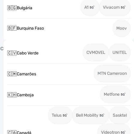
A1
Vivacom
🇧🇬
Bulgária
🇧🇫
Burquina Faso
Moov
C
CVMOVEL
UNITEL
🇨🇻
Cabo Verde
MTN Cameroon
🇨🇲
Camarões
Metfone
🇰🇭
Camboja
Telus
Bell Mobility
Sasktel
Videotron
🇨🇦
Canadá