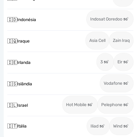
Indosat Ooredoo
🇮🇩
Indonésia
Asia Cell
Zain Iraq
🇮🇶
Iraque
3
Eir
🇮🇪
Irlanda
Vodafone
🇮🇸
Islândia
Hot Mobile
Pelephone
🇮🇱
Israel
🇮🇹
Itália
Iliad
Wind