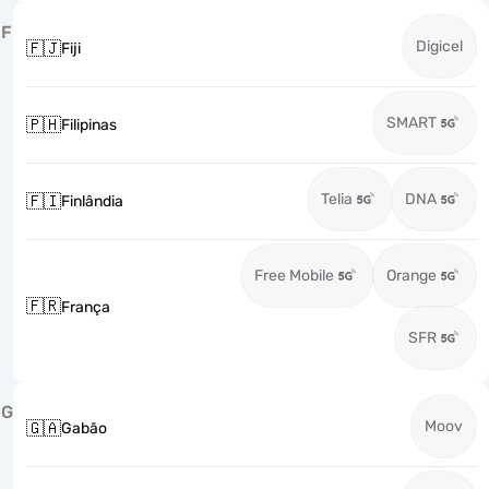
F
Digicel
🇫🇯
Fiji
SMART
🇵🇭
Filipinas
Telia
DNA
🇫🇮
Finlândia
Free Mobile
Orange
🇫🇷
França
SFR
G
Moov
🇬🇦
Gabão