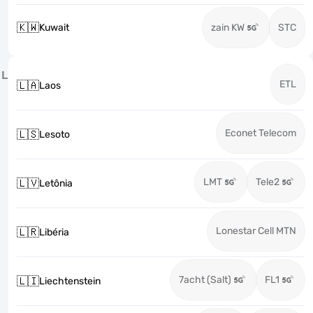
🇰🇼
Kuwait
zain KW
STC
L
ETL
🇱🇦
Laos
Econet Telecom
🇱🇸
Lesoto
LMT
Tele2
🇱🇻
Letônia
Lonestar Cell MTN
🇱🇷
Libéria
7acht (Salt)
FL1
🇱🇮
Liechtenstein