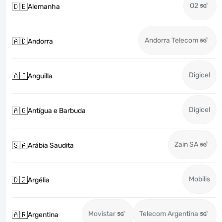
O2
🇩🇪
Alemanha
Andorra Telecom
🇦🇩
Andorra
Digicel
🇦🇮
Anguilla
Digicel
🇦🇬
Antígua e Barbuda
Zain SA
🇸🇦
Arábia Saudita
Mobilis
🇩🇿
Argélia
Movistar
Telecom Argentina
🇦🇷
Argentina