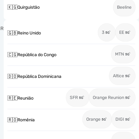
🇰🇬
Quirguistão
Beeline
R
3
EE
🇬🇧
Reino Unido
MTN
🇨🇬
República do Congo
Altice
🇩🇴
República Dominicana
SFR
Orange Reunion
🇷🇪
Reunião
Orange
DIGI
🇷🇴
Romênia