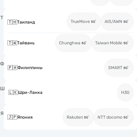
Т
TrueMove
AIS/AWN
🇹🇭
Таиланд
🇹🇼
Тайвань
Chunghwa
Taiwan Mobile
Ф
🇵🇭
Филиппины
SMART
Ш
🇱🇰
Шри-Ланка
H3G
Я
🇯🇵
Япония
Rakuten
NTT docomo