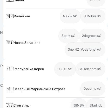
🇲🇾
Малайзия
Maxis
U Mobile
Н
Spark
2degrees
🇳🇿
Новая Зеландия
One NZ (Vodafone)
Р
🇰🇷
Республика Корея
LG U+
SK Telecom
С
Docomo
🇲🇵
Северные Марианские Острова
🇸🇬
Сингапур
SIMBA
Starhub