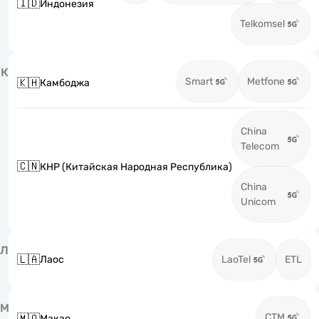
🇮🇩
Индонезия
Telkomsel
К
Smart
Metfone
🇰🇭
Камбоджа
China
Telecom
🇨🇳
КНР (Китайская Народная Республика)
China
Unicom
Л
🇱🇦
Лаос
LaoTel
ETL
М
CTM
🇲🇴
Макао