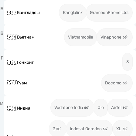
Б
🇧🇩
Бангладеш
Banglalink
GrameenPhone Ltd.
В
🇻🇳
Вьетнам
Vietnamobile
Vinaphone
Г
3
🇭🇰
Гонконг
🇬🇺
Гуам
Docomo
И
Vodafone India
Jio
AirTel
🇮🇳
Индия
3
Indosat Ooredoo
XL