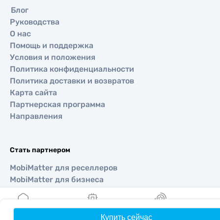
Блог
Руководства
О нас
Помощь и поддержка
Условия и положения
Политика конфиденциальности
Политика доставки и возвратов
Карта сайта
Партнерская программа
Направления
Стать партнером
MobiMatter для реселлеров
MobiMatter для бизнеса
MobiMatter для аффилиатов
Купить сейчас
Главная
Мои eSIM
Бонусы
П