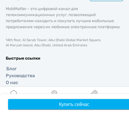
MobiMatter - это цифровой канал для
телекоммуникационных услуг, позволяющий
потребителям находить и покупать лучшие мобильные
предложения через их любимые электронные платформы
14th floor, Al Sarab Tower, Abu Dhabi Global Market Square,
Al Maryah Island, Abu Dhabi, United Arab Emirates
Быстрые ссылки
Блог
Руководства
О нас
Помощь и поддержка
Условия и положения
Политика конфиденциальности
Купить сейчас
Главная
Мои eSIM
Бонусы
П
Политика доставки и возвратов
Карта сайта
Партнерская программа