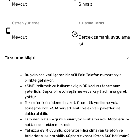
Mevcut
Sınırsız
Üstten yükleme
Kullanım Takibi
Mevcut
Gerçek zamanlı, uygulama
içi
Tam ürün bilgisi
Bu yalnızca veri içeren bir eSIM'dir. Telefon numarasıyla 
birlikte gelmiyor.
eSIM'i indirmek ve kullanmak için QR kodunu taramanız 
yeterlidir. Başka bir etkinleştirme veya kayıt adımına gerek 
yoktur.
Tek seferlik ön ödemeli paket. Otomatik yenileme yok, 
sözleşme yok. eSIM şarj edilebilir ve ek veri paketleri ile 
doldurulabilir.
Tam veri hızları - günlük sınır yok, kısıtlama yok. Mobil erişim 
noktası desteklenmektedir.
Yalnızca eSIM uyumlu, operatör kilidi olmayan telefon ve 
tabletlerle kullanılabilir. Şüpheniz varsa lütfen SSS bölümünü 