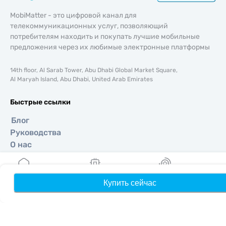
MobiMatter - это цифровой канал для
телекоммуникационных услуг, позволяющий
потребителям находить и покупать лучшие мобильные
предложения через их любимые электронные платформы
14th floor, Al Sarab Tower, Abu Dhabi Global Market Square,
Al Maryah Island, Abu Dhabi, United Arab Emirates
Быстрые ссылки
Блог
Руководства
О нас
Помощь и поддержка
Условия и положения
Политика конфиденциальности
Купить сейчас
Главная
Мои eSIM
Бонусы
П
Политика доставки и возвратов
Карта сайта
Партнерская программа