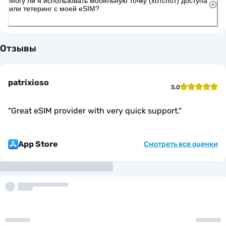
Могу ли я использовать мобильную точку (хотспот) доступа
или тетеринг с моей eSIM?
Отзывы
patrixioso
5.0
"
Great eSIM provider with very quick support.
"
App Store
Смотреть все оценки