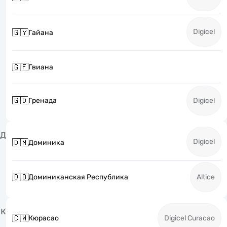
Digicel
🇬🇾
Гайана
🇬🇫
Гвиана
🇬🇩
Гренада
Digicel
Д
Digicel
🇩🇲
Доминика
🇩🇴
Доминиканская Республика
Altice
К
🇨🇼
Кюрасао
Digicel Curacao