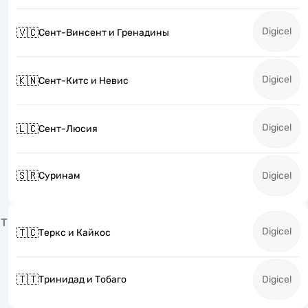
Digicel
🇻🇨
Сент-Винсент и Гренадины
Digicel
🇰🇳
Сент-Китс и Невис
Digicel
🇱🇨
Сент-Люсия
🇸🇷
Суринам
Digicel
Т
Digicel
🇹🇨
Теркс и Кайкос
🇹🇹
Тринидад и Тобаго
Digicel