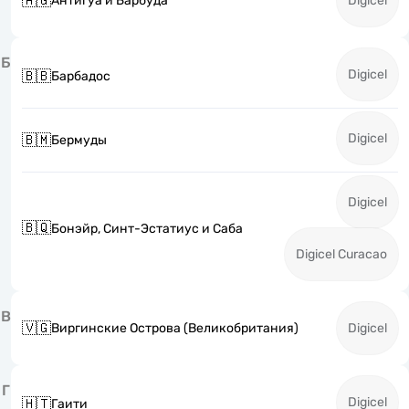
🇦🇬
Антигуа и Барбуда
Digicel
Б
Digicel
🇧🇧
Барбадос
Digicel
🇧🇲
Бермуды
Digicel
🇧🇶
Бонэйр, Синт-Эстатиус и Саба
Digicel Curacao
В
🇻🇬
Виргинские Острова (Великобритания)
Digicel
Г
Digicel
🇭🇹
Гаити