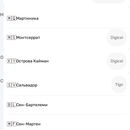
М
🇲🇶
Мартиника
🇲🇸
Монтсеррат
Digicel
О
🇰🇾
Острова Кайман
Digicel
С
Tigo
🇸🇻
Сальвадор
🇧🇱
Сен-Бартелеми
🇲🇫
Сен-Мартен