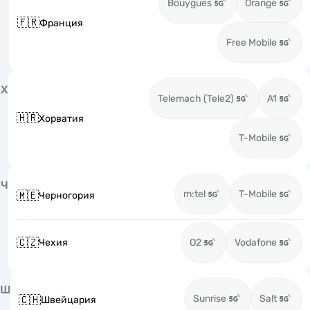
Bouygues
Orange
🇫🇷
Франция
Free Mobile
Х
Telemach (Tele2)
A1
🇭🇷
Хорватия
T-Mobile
Ч
m:tel
T-Mobile
🇲🇪
Черногория
🇨🇿
Чехия
O2
Vodafone
Ш
Sunrise
Salt
🇨🇭
Швейцария