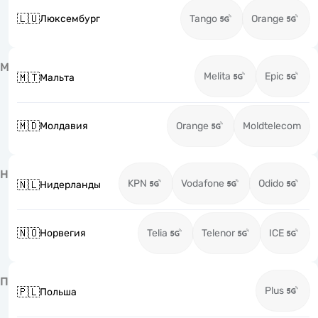
🇱🇺
Люксембург
Tango
Orange
М
Melita
Epic
🇲🇹
Мальта
🇲🇩
Молдавия
Orange
Moldtelecom
Н
KPN
Vodafone
Odido
🇳🇱
Нидерланды
🇳🇴
Норвегия
Telia
Telenor
ICE
П
Plus
🇵🇱
Польша