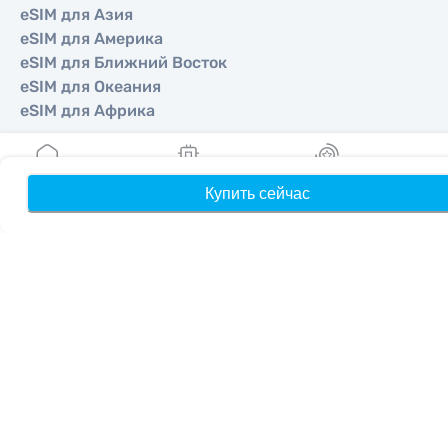
eSIM для Азия
eSIM для Америка
eSIM для Ближний Восток
eSIM для Океания
eSIM для Африка
Страны
Купить сейчас
Главная
Мои eSIM
Бонусы
П
eSIM для США
eSIM для Япония
eSIM для Канада
eSIM для Испания
eSIM для Италия
eSIM для Великобритания
eSIM для ОАЭ
eSIM для Сингапур
eSIM для Турция