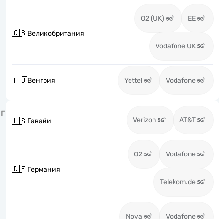
O2 (UK)
EE
🇬🇧
Великобритания
Vodafone UK
🇭🇺
Венгрия
Yettel
Vodafone
Г
Verizon
AT&T
🇺🇸
Гавайи
O2
Vodafone
🇩🇪
Германия
Telekom.de
Nova
Vodafone