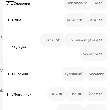
Telemach
A1
🇸🇮
Словения
🇺🇸
США
Verizon
AT&T
Т
Turkcell
Türk Telekom (Avea)
🇹🇷
Турция
Vodafone
У
🇺🇦
Украина
Kyivstar
Vodafone
Ф
DNA
Elisa
Ålcom
🇫🇮
Финляндия