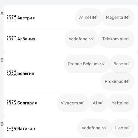
А
A1.net
Magenta
🇦🇹
Австрия
🇦🇱
Албания
Vodafone
Telekom.al
Б
Orange Belgium
Base
🇧🇪
Бельгия
Proximus
🇧🇬
Болгария
Vivacom
A1
Yettel
В
Vodafone
Iliad
🇻🇦
Ватикан