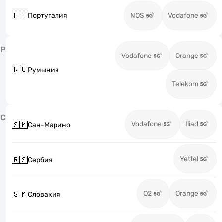
🇵🇹
Португалия
NOS
Vodafone
Р
Vodafone
Orange
🇷🇴
Румыния
Telekom
С
Vodafone
Iliad
🇸🇲
Сан-Марино
Yettel
🇷🇸
Сербия
O2
Orange
🇸🇰
Словакия