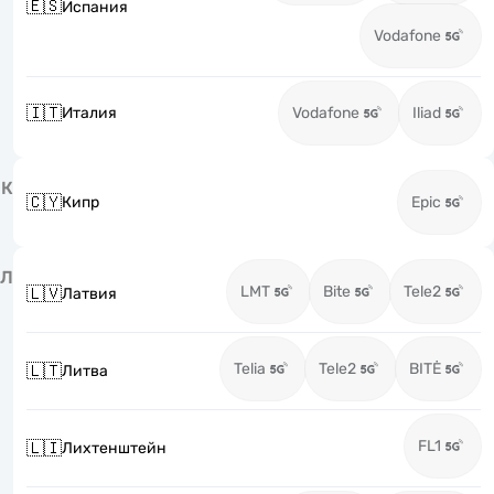
🇪🇸
Испания
Vodafone
🇮🇹
Италия
Vodafone
Iliad
К
🇨🇾
Кипр
Epic
Л
LMT
Bite
Tele2
🇱🇻
Латвия
Telia
Tele2
BITĖ
🇱🇹
Литва
FL1
🇱🇮
Лихтенштейн