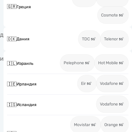
🇬🇷
Греция
Cosmote
Д
🇩🇰
Дания
TDC
Telenor
И
Pelephone
Hot Mobile
🇮🇱
Израиль
Eir
Vodafone
🇮🇪
Ирландия
Vodafone
🇮🇸
Исландия
Movistar
Orange