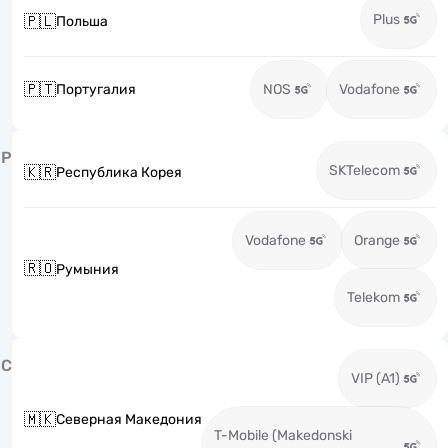
Plus
🇵🇱
Польша
🇵🇹
Португалия
NOS
Vodafone
Р
SKTelecom
🇰🇷
Республика Корея
Vodafone
Orange
🇷🇴
Румыния
Telekom
С
VIP (A1)
🇲🇰
Северная Македония
T-Mobile (Makedonski