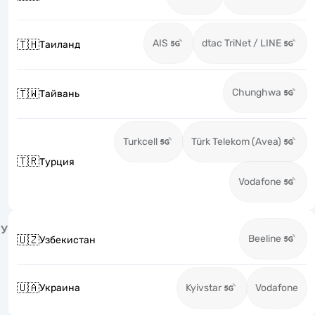
AIS
dtac TriNet / LINE
🇹🇭
Таиланд
Chunghwa
🇹🇼
Тайвань
Turkcell
Türk Telekom (Avea)
🇹🇷
Турция
Vodafone
У
Beeline
🇺🇿
Узбекистан
🇺🇦
Украина
Kyivstar
Vodafone