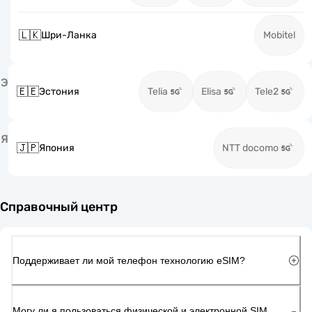
🇱🇰
Шри-Ланка
Mobitel
Э
🇪🇪
Эстония
Telia
Elisa
Tele2
Я
🇯🇵
Япония
NTT docomo
Справочный центр
Поддерживает ли мой телефон технологию eSIM?
Могу ли я пользоваться физической и электронной SIM