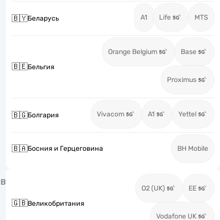
A1
Life
MTS
🇧🇾
Беларусь
Orange Belgium
Base
🇧🇪
Бельгия
Proximus
Vivacom
A1
Yettel
🇧🇬
Болгария
🇧🇦
Босния и Герцеговина
BH Mobile
В
O2 (UK)
EE
🇬🇧
Великобритания
Vodafone UK