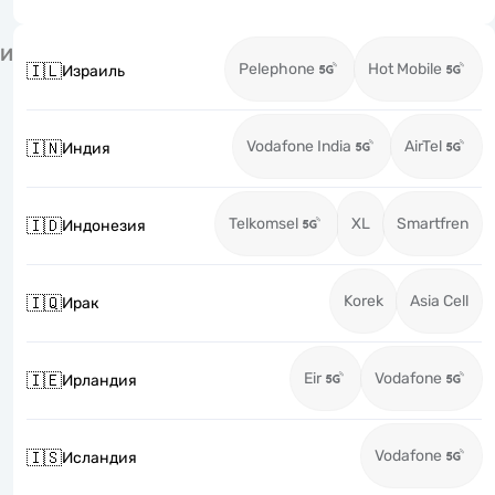
И
Pelephone
Hot Mobile
🇮🇱
Израиль
Vodafone India
AirTel
🇮🇳
Индия
Telkomsel
XL
Smartfren
🇮🇩
Индонезия
Korek
Asia Cell
🇮🇶
Ирак
Eir
Vodafone
🇮🇪
Ирландия
Vodafone
🇮🇸
Исландия