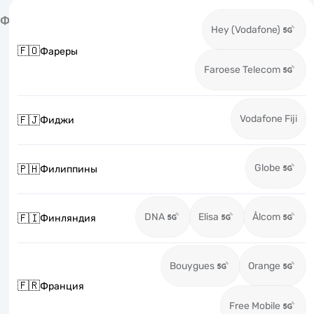
Ф
Hey (Vodafone)
🇫🇴
Фареры
Faroese Telecom
Vodafone Fiji
🇫🇯
Фиджи
Globe
🇵🇭
Филиппины
DNA
Elisa
Ålcom
🇫🇮
Финляндия
Bouygues
Orange
🇫🇷
Франция
Free Mobile