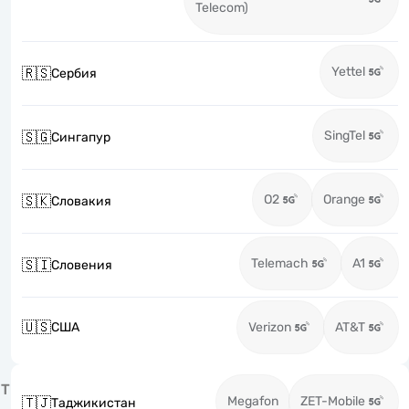
Telecom)
Yettel
🇷🇸
Сербия
SingTel
🇸🇬
Сингапур
O2
Orange
🇸🇰
Словакия
Telemach
A1
🇸🇮
Словения
🇺🇸
США
Verizon
AT&T
Т
Megafon
ZET-Mobile
🇹🇯
Таджикистан