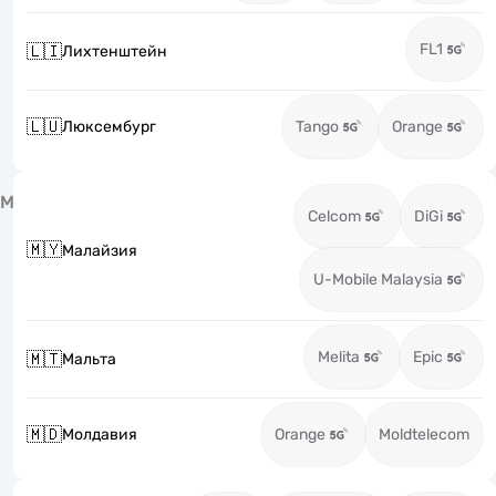
FL1
🇱🇮
Лихтенштейн
🇱🇺
Люксембург
Tango
Orange
М
Celcom
DiGi
🇲🇾
Малайзия
U-Mobile Malaysia
Melita
Epic
🇲🇹
Мальта
🇲🇩
Молдавия
Orange
Moldtelecom