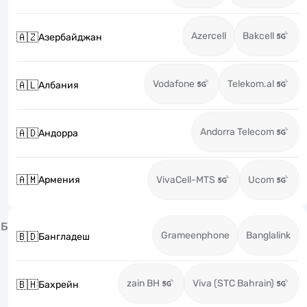
Azercell
Bakcell
🇦🇿
Азербайджан
Vodafone
Telekom.al
🇦🇱
Албания
Andorra Telecom
🇦🇩
Андорра
🇦🇲
Армения
VivaCell-MTS
Ucom
Б
Grameenphone
Banglalink
🇧🇩
Бангладеш
zain BH
Viva (STC Bahrain)
🇧🇭
Бахрейн