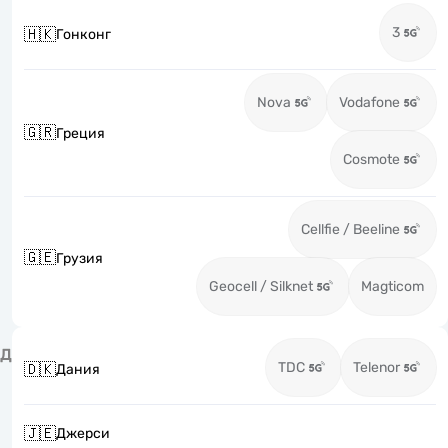
3
🇭🇰
Гонконг
Nova
Vodafone
🇬🇷
Греция
Cosmote
Cellfie / Beeline
🇬🇪
Грузия
Geocell / Silknet
Magticom
Д
TDC
Telenor
🇩🇰
Дания
🇯🇪
Джерси