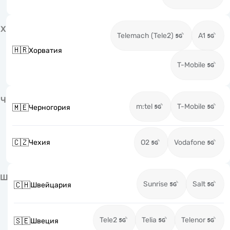
Х
Telemach (Tele2)
A1
🇭🇷
Хорватия
T-Mobile
Ч
m:tel
T-Mobile
🇲🇪
Черногория
🇨🇿
Чехия
O2
Vodafone
Ш
Sunrise
Salt
🇨🇭
Швейцария
Tele2
Telia
Telenor
🇸🇪
Швеция