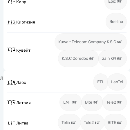
Epic
🇨🇾
Кипр
Beeline
🇰🇬
Киргизия
Kuwait Telecom Company K S C
🇰🇼
Кувейт
K.S.C Ooredoo
zain KW
Л
ETL
LaoTel
🇱🇦
Лаос
LMT
Bite
Tele2
🇱🇻
Латвия
Telia
Tele2
BITĖ
🇱🇹
Литва