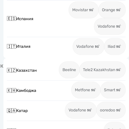
Movistar
Orange
🇪🇸
Испания
Vodafone
🇮🇹
Италия
Vodafone
Iliad
К
Beeline
Tele2 Kazakhstan
🇰🇿
Казахстан
Metfone
Smart
🇰🇭
Камбоджа
Vodafone
ooredoo
🇶🇦
Катар