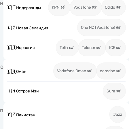
Н
KPN
Vodafone
Odido
🇳🇱
Нидерланды
One NZ (Vodafone)
🇳🇿
Новая Зеландия
🇳🇴
Норвегия
Telia
Telenor
ICE
О
Vodafone Oman
ooredoo
🇴🇲
Оман
🇮🇲
Остров Мэн
Sure
П
Jazz
🇵🇰
Пакистан