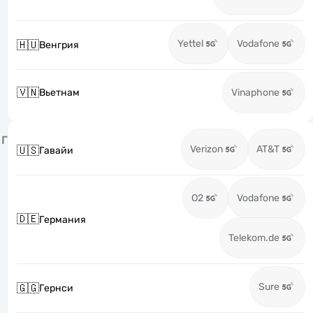
Yettel
Vodafone
🇭🇺
Венгрия
🇻🇳
Вьетнам
Vinaphone
Г
Verizon
AT&T
🇺🇸
Гавайи
O2
Vodafone
🇩🇪
Германия
Telekom.de
Sure
🇬🇬
Гернси