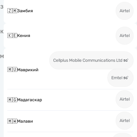
З
🇿🇲
Замбия
Airtel
К
🇰🇪
Кения
Airtel
М
Cellplus Mobile Communications Ltd
🇲🇺
Маврикий
Emtel
Airtel
🇲🇬
Мадагаскар
Airtel
🇲🇼
Малави