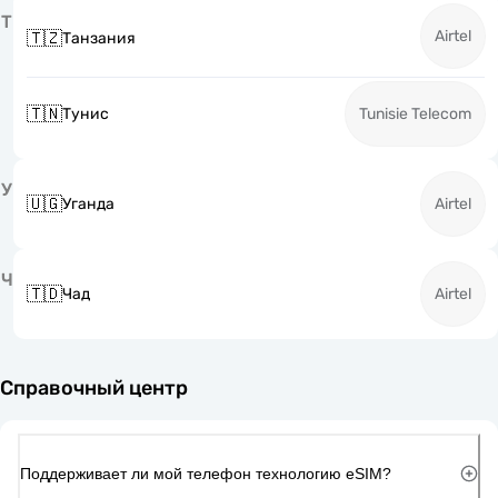
Т
Airtel
🇹🇿
Танзания
🇹🇳
Тунис
Tunisie Telecom
У
🇺🇬
Уганда
Airtel
Ч
🇹🇩
Чад
Airtel
Справочный центр
Поддерживает ли мой телефон технологию eSIM?