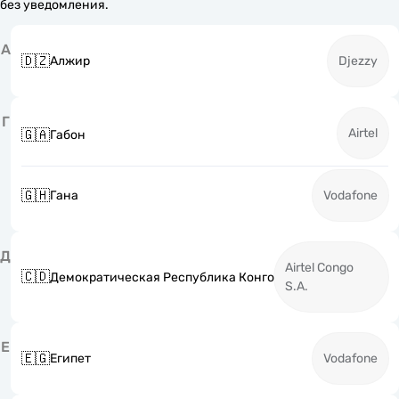
без уведомления.
А
🇩🇿
Алжир
Djezzy
Г
Airtel
🇬🇦
Габон
🇬🇭
Гана
Vodafone
Д
Airtel Congo
🇨🇩
Демократическая Республика Конго
S.A.
Е
🇪🇬
Египет
Vodafone