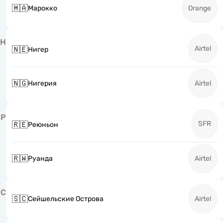
🇲🇦
Марокко
Orange
Н
Airtel
🇳🇪
Нигер
🇳🇬
Нигерия
Airtel
Р
SFR
🇷🇪
Реюньон
🇷🇼
Руанда
Airtel
С
🇸🇨
Сейшельские Острова
Airtel