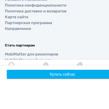
Политика конфиденциальности
Политика доставки и возвратов
Карта сайта
Партнерская программа
Направления
Стать партнером
MobiMatter для реселлеров
MobiMatter для бизнеса
MobiMatter для аффилиатов
Купить сейчас
Главная
Мои eSIM
Бонусы
П
Регионы
eSIM для Европа
eSIM для Азия
eSIM для Америка
eSIM для Ближний Восток