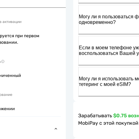
Могу ли я пользоваться ф
одновременно?
а активации
руется при первом
зовании.
Если в моем телефоне уже
воспользоваться Вашей у
ь
ниченный
Могу ли я использовать м
тетеринг с моей eSIM?
ование
ожении
Зарабатывать
$0.75 воз
MobiPay с этой покупкой