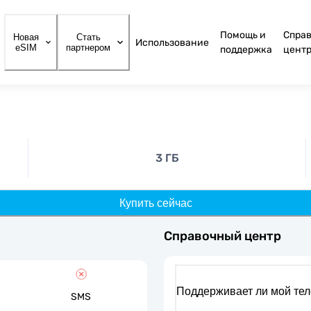
Помощь и
Спра
Новая
Стать
Использование
eSIM
партнером
поддержка
цент
3 ГБ
Купить сейчас
Справочный центр
Поддерживает ли мой те
SMS