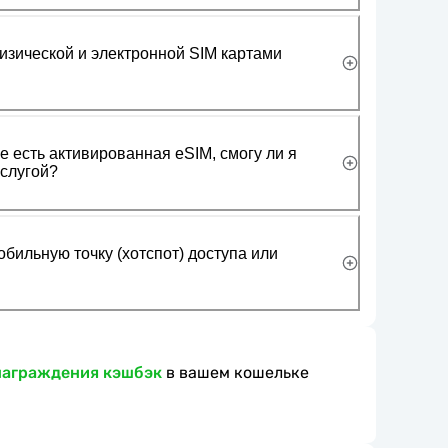
изической и электронной SIM картами
 есть активированная eSIM, смогу ли я
слугой?
обильную точку (хотспот) доступа или
награждения кэшбэк
в вашем кошельке