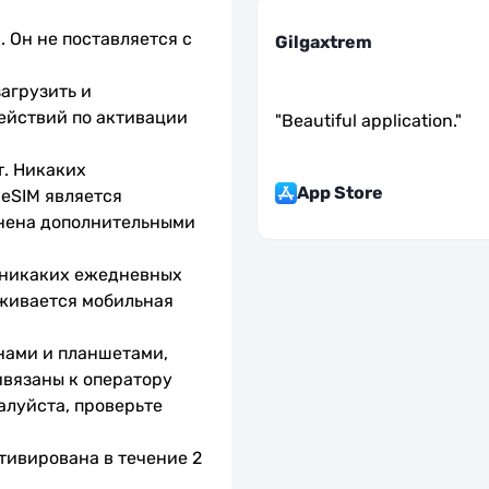
 Он не поставляется с 
Gilgaxtrem
агрузить и 
ействий по активации 
"
Beautiful application.
"
. Никаких 
App Store
eSIM является 
нена дополнительными 
 никаких ежедневных 
живается мобильная 
нами и планшетами, 
вязаны к оператору 
алуйста, проверьте 
тивирована в течение 2 