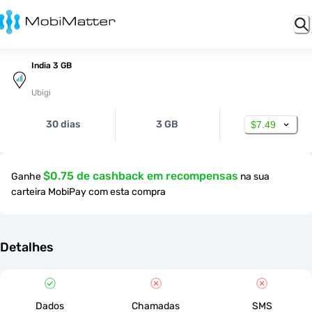
India 3 GB
Ubigi
30 dias
3 GB
$7.49
$0.75 de cashback em recompensas
Ganhe
na sua
carteira MobiPay com esta compra
Detalhes
Dados
Chamadas
SMS