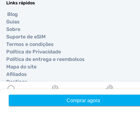
Links rápidos
Blog
Guias
Sobre
Suporte de eSIM
Termos e condições
Política de Privacidade
Política de entrega e reembolsos
Mapa do site
Afiliados
Destinos
Comprar agora
Início
Meus eSIMs
Recompensas
Torne-se um parceiro
MobiMatter para Revendedores
MobiMatter para Empresas
MobiMatter para Afiliados