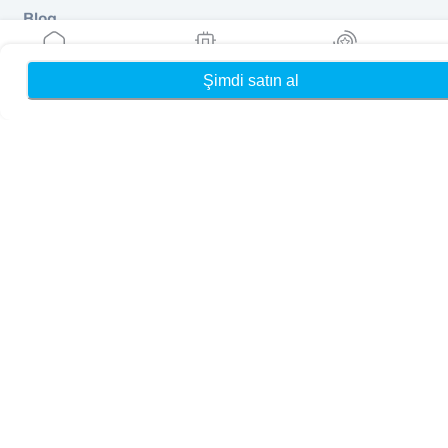
Blog
Rehberler
Hakkında
Şimdi satın al
Ana Sayfa
eSIM'lerim
Ödüller
Yardım & Destek
Şartlar & koşullar
Gizlilik Politikası
Teslimat, iadeler politikası
Site haritası
Bağlı Kuruluş
Hedefler
Ortak Olun
Satıcılar İçin MobiMatter
İşletmeler İçin MobiMatter
Bağlı Kuruluşlar için MobiMatter