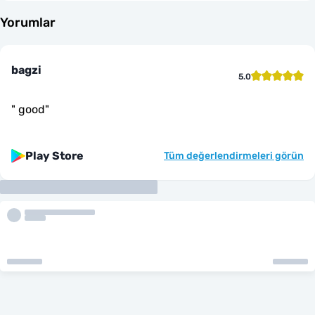
Yorumlar
bagzi
5.0
"
good
"
Play Store
Tüm değerlendirmeleri görün