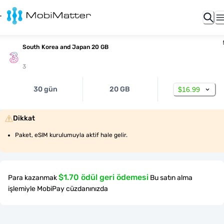
South Korea and Japan 20 GB
3
30 gün
20 GB
$16.99
Dikkat
Paket, eSIM kurulumuyla aktif hale gelir.
$1.70 ödül geri ödemesi
Para kazanmak
Bu satın alma
işlemiyle MobiPay cüzdanınızda