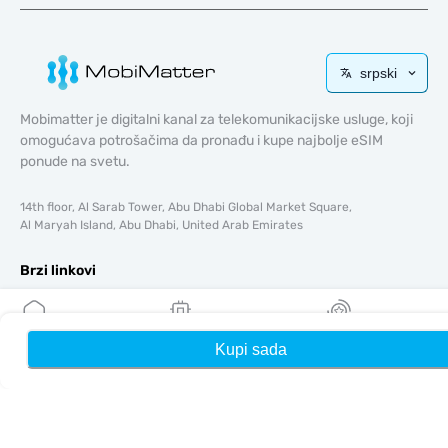
srpski
Mobimatter je digitalni kanal za telekomunikacijske usluge, koji
omogućava potrošačima da pronađu i kupe najbolje eSIM
ponude na svetu.
14th floor, Al Sarab Tower, Abu Dhabi Global Market Square,
Al Maryah Island, Abu Dhabi, United Arab Emirates
Brzi linkovi
Blog
Vodiči
Kupi sada
Kuća
Moji eSIM-ovi
Nagrade
O tome
Pomoć i podrška
Uslovi i odredbe
Politika privatnosti