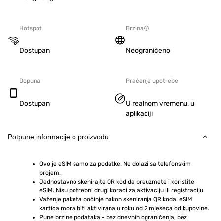
Hotspot
Brzina
Dostupan
Neograničeno
Dopuna
Praćenje upotrebe
Dostupan
U realnom vremenu, u
aplikaciji
Potpune informacije o proizvodu
Ovo je eSIM samo za podatke. Ne dolazi sa telefonskim 
brojem.
Jednostavno skenirajte QR kod da preuzmete i koristite 
eSIM. Nisu potrebni drugi koraci za aktivaciju ili registraciju.
Važenje paketa počinje nakon skeniranja QR koda. eSIM 
kartica mora biti aktivirana u roku od 2 mjeseca od kupovine.
Pune brzine podataka - bez dnevnih ograničenja, bez 