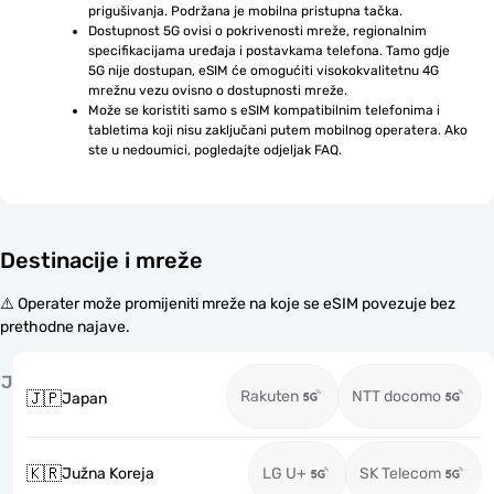
prigušivanja. Podržana je mobilna pristupna tačka.
Dostupnost 5G ovisi o pokrivenosti mreže, regionalnim 
specifikacijama uređaja i postavkama telefona. Tamo gdje 
5G nije dostupan, eSIM će omogućiti visokokvalitetnu 4G 
mrežnu vezu ovisno o dostupnosti mreže.
Može se koristiti samo s eSIM kompatibilnim telefonima i 
tabletima koji nisu zaključani putem mobilnog operatera. Ako 
ste u nedoumici, pogledajte odjeljak FAQ.
Destinacije i mreže
⚠️ Operater može promijeniti mreže na koje se eSIM povezuje bez
prethodne najave.
J
Rakuten
NTT docomo
🇯🇵
Japan
🇰🇷
Južna Koreja
LG U+
SK Telecom