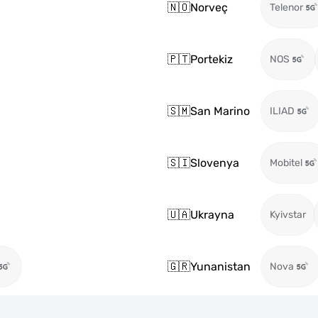
🇳🇴
Norveç
Telenor
🇵🇹
Portekiz
NOS
🇸🇲
San Marino
ILIAD
🇸🇮
Slovenya
Mobitel
🇺🇦
Ukrayna
Kyivstar
🇬🇷
Yunanistan
Nova