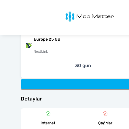
MobiMatter
Europe 25 GB
NextLink
30 gün
Detaylar
İnternet
Çağrılar