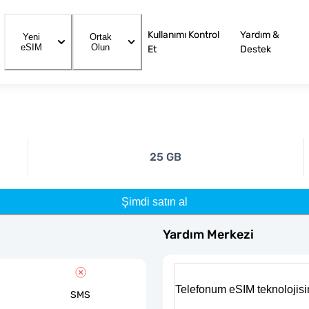
Kullanımı Kontrol
Yardım &
Yeni
Ortak
eSIM
Olun
Et
Destek
25 GB
Şimdi satın al
Yardım Merkezi
Telefonum eSIM teknolojisi
SMS