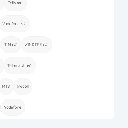
Telia
Vodafone
TIM
WINDTRE
Telemach
MTS
lifecell
Vodafone