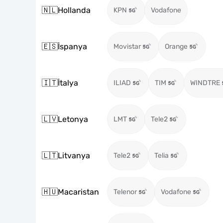
🇳🇱
Hollanda
KPN
Vodafone
🇪🇸
İspanya
Movistar
Orange
🇮🇹
İtalya
ILIAD
TIM
WINDTRE
🇱🇻
Letonya
LMT
Tele2
🇱🇹
Litvanya
Tele2
Telia
🇭🇺
Macaristan
Telenor
Vodafone