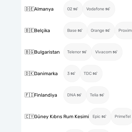
🇩🇪
Almanya
O2
Vodafone
🇧🇪
Belçika
Base
Orange
Proxim
🇧🇬
Bulgaristan
Telenor
Vivacom
🇩🇰
Danimarka
3
TDC
🇫🇮
Finlandiya
DNA
Telia
🇨🇾
Güney Kıbrıs Rum Kesimi
Epic
PrimeTel