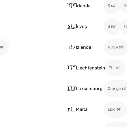
🇮🇪
İrlanda
3
M
🇸🇪
İsveç
3
T
🇮🇸
İzlanda
NOVA
🇱🇮
Liechtenstein
FL1
🇱🇺
Lüksemburg
Orange
🇲🇹
Malta
Epic