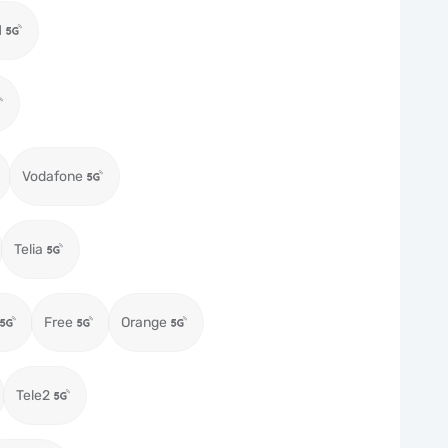
1
Vodafone
Telia
Free
Orange
Tele2