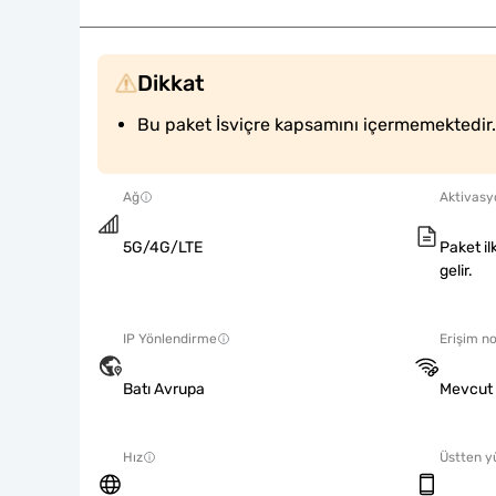
Dikkat
Bu paket İsviçre kapsamını içermemektedir.
Ağ
Aktivasyo
5G/4G/LTE
Paket il
gelir.
IP Yönlendirme
Erişim no
Batı Avrupa
Mevcut
Hız
Üstten y