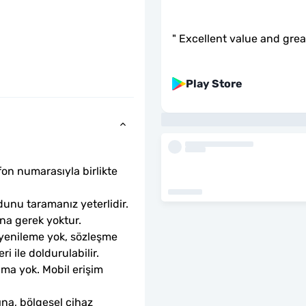
"
Excellent value and gre
Play Store
fon numarasıyla birlikte 
unu taramanız yeterlidir. 
ına gerek yoktur.
 yenileme yok, sözleşme 
ri ile doldurulabilir.
ama yok. Mobil erişim 
ına, bölgesel cihaz 