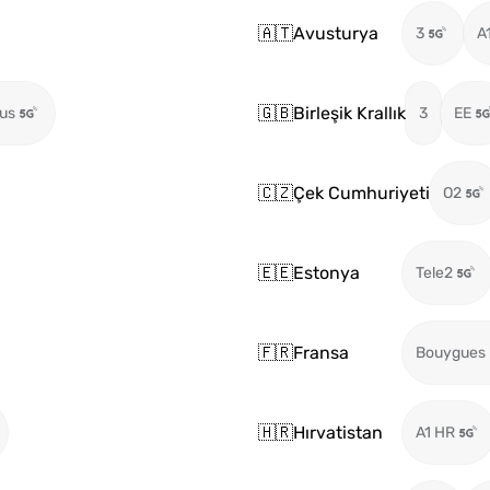
🇦🇹
Avusturya
3
A
🇬🇧
Birleşik Krallık
us
3
EE
🇨🇿
Çek Cumhuriyeti
O2
🇪🇪
Estonya
Tele2
🇫🇷
Fransa
Bouygues
🇭🇷
Hırvatistan
A1 HR