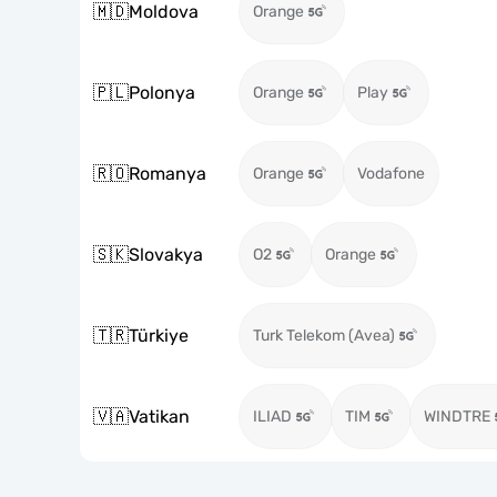
🇲🇩
Moldova
Orange
🇵🇱
Polonya
Orange
Play
🇷🇴
Romanya
Orange
Vodafone
🇸🇰
Slovakya
O2
Orange
🇹🇷
Türkiye
Turk Telekom (Avea)
🇻🇦
Vatikan
ILIAD
TIM
WINDTRE