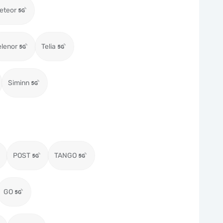
eteor
elenor
Telia
Siminn
POST
TANGO
GO