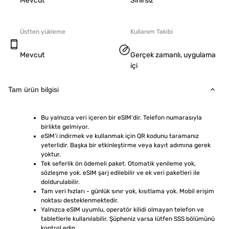
Mevcut
Sınırsız
Üstten yükleme
Kullanım Takibi
Mevcut
Gerçek zamanlı, uygulama
içi
Tam ürün bilgisi
Bu yalnızca veri içeren bir eSIM'dir. Telefon numarasıyla 
birlikte gelmiyor.
eSIM'i indirmek ve kullanmak için QR kodunu taramanız 
yeterlidir. Başka bir etkinleştirme veya kayıt adımına gerek 
yoktur.
Tek seferlik ön ödemeli paket. Otomatik yenileme yok, 
sözleşme yok. eSIM şarj edilebilir ve ek veri paketleri ile 
doldurulabilir.
Tam veri hızları - günlük sınır yok, kısıtlama yok. Mobil erişim 
noktası desteklenmektedir.
Yalnızca eSIM uyumlu, operatör kilidi olmayan telefon ve 
tabletlerle kullanılabilir. Şüpheniz varsa lütfen SSS bölümünü 
kontrol edin.