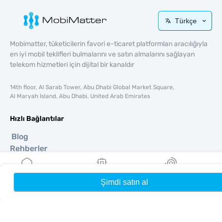
Türkçe
Mobimatter, tüketicilerin favori e-ticaret platformları aracılığıyla
en iyi mobil teklifleri bulmalarını ve satın almalarını sağlayan
telekom hizmetleri için dijital bir kanaldır
14th floor, Al Sarab Tower, Abu Dhabi Global Market Square,
Al Maryah Island, Abu Dhabi, United Arab Emirates
Hızlı Bağlantılar
Blog
Rehberler
Hakkında
Yardım & Destek
Şimdi satın al
Ana Sayfa
eSIM'lerim
Ödüller
Şartlar & koşullar
Gizlilik Politikası
Teslimat, iadeler politikası
Site haritası