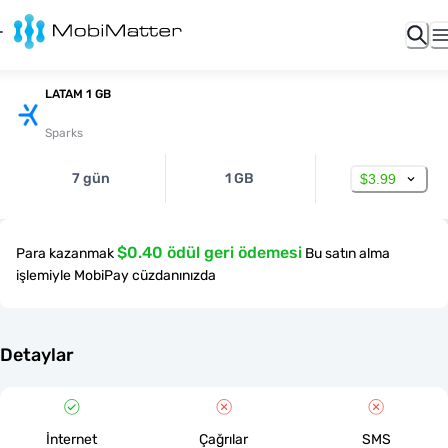
LATAM 1 GB
Sparks
7 gün
1 GB
$3.99
$0.40 ödül geri ödemesi
Para kazanmak
Bu satın alma
işlemiyle MobiPay cüzdanınızda
Detaylar
İnternet
Çağrılar
SMS