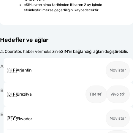
eSIM, satın alma tarihinden itibaren 2 ay içinde 
etkinleştirilmezse geçerliliğini kaybedecektir.
Hedefler ve ağlar
⚠️ Operatör, haber vermeksizin eSIM'in bağlandığı ağları değiştirebilir.
A
🇦🇷
Arjantin
Movistar
B
🇧🇷
Brezilya
TIM
Vivo
E
Movistar
🇪🇨
Ekvador