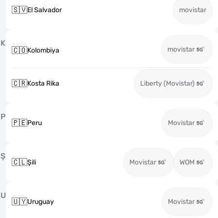
🇸🇻
El Salvador
movistar
K
movistar
🇨🇴
Kolombiya
🇨🇷
Kosta Rika
Liberty (Movistar)
P
🇵🇪
Peru
Movistar
Ş
🇨🇱
Şili
Movistar
WOM
U
🇺🇾
Uruguay
Movistar