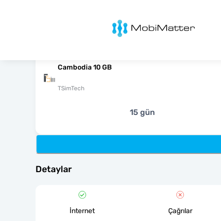
MobiMatter
Cambodia 10 GB
TSimTech
15 gün
Detaylar
İnternet
Çağrılar