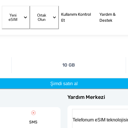
Kullanımı Kontrol
Yardım &
Yeni
Ortak
eSIM
Olun
Et
Destek
10 GB
Şimdi satın al
Yardım Merkezi
Telefonum eSIM teknolojisi
SMS