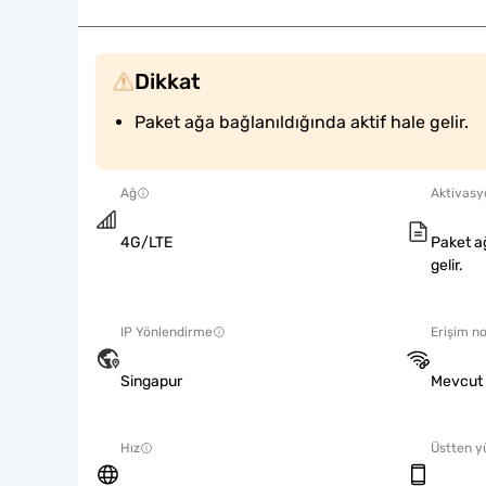
Dikkat
Paket ağa bağlanıldığında aktif hale gelir.
Ağ
Aktivasyo
4G/LTE
Paket ağ
gelir.
IP Yönlendirme
Erişim no
Singapur
Mevcut
Hız
Üstten y