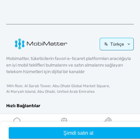
Türkçe
Mobimatter, tüketicilerin favori e-ticaret platformları aracılığıyla
en iyi mobil teklifleri bulmalarını ve satın almalarını sağlayan
telekom hizmetleri için dijital bir kanaldır
14th floor, Al Sarab Tower, Abu Dhabi Global Market Square,
Al Maryah Island, Abu Dhabi, United Arab Emirates
Hızlı Bağlantılar
Blog
Rehberler
Hakkında
Şimdi satın al
Ana Sayfa
eSIM'lerim
Ödüller
Yardım & Destek