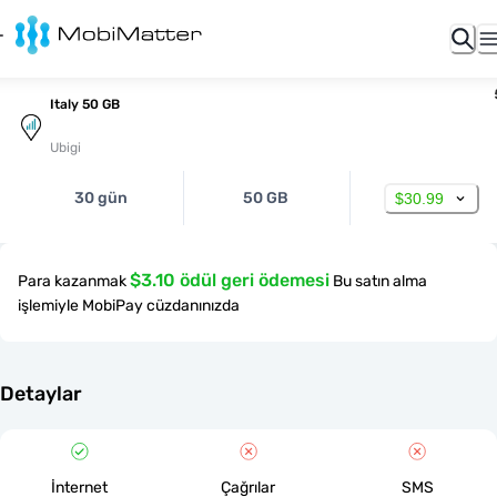
Italy 50 GB
Ubigi
30 gün
50 GB
$30.99
$3.10 ödül geri ödemesi
Para kazanmak
Bu satın alma
işlemiyle MobiPay cüzdanınızda
Detaylar
İnternet
Çağrılar
SMS