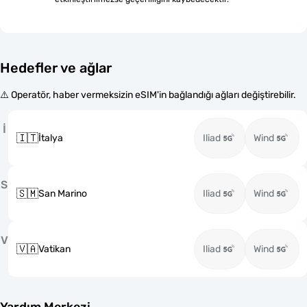
Hedefler ve ağlar
⚠️ Operatör, haber vermeksizin eSIM'in bağlandığı ağları değiştirebilir.
İ
🇮🇹
İtalya
Iliad
Wind
S
🇸🇲
San Marino
Iliad
Wind
V
🇻🇦
Vatikan
Iliad
Wind
Yardım Merkezi