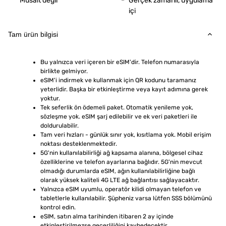
Müsait değil
Gerçek zamanlı, uygulama
içi
Tam ürün bilgisi
Bu yalnızca veri içeren bir eSIM'dir. Telefon numarasıyla 
birlikte gelmiyor.
eSIM'i indirmek ve kullanmak için QR kodunu taramanız 
yeterlidir. Başka bir etkinleştirme veya kayıt adımına gerek 
yoktur.
Tek seferlik ön ödemeli paket. Otomatik yenileme yok, 
sözleşme yok. eSIM şarj edilebilir ve ek veri paketleri ile 
doldurulabilir.
Tam veri hızları - günlük sınır yok, kısıtlama yok. Mobil erişim 
noktası desteklenmektedir.
5G'nin kullanılabilirliği ağ kapsama alanına, bölgesel cihaz 
özelliklerine ve telefon ayarlarına bağlıdır. 5G'nin mevcut 
olmadığı durumlarda eSIM, ağın kullanılabilirliğine bağlı 
olarak yüksek kaliteli 4G LTE ağ bağlantısı sağlayacaktır.
Yalnızca eSIM uyumlu, operatör kilidi olmayan telefon ve 
tabletlerle kullanılabilir. Şüpheniz varsa lütfen SSS bölümünü 
kontrol edin.
eSIM, satın alma tarihinden itibaren 2 ay içinde 
etkinleştirilmezse geçerliliğini kaybedecektir.