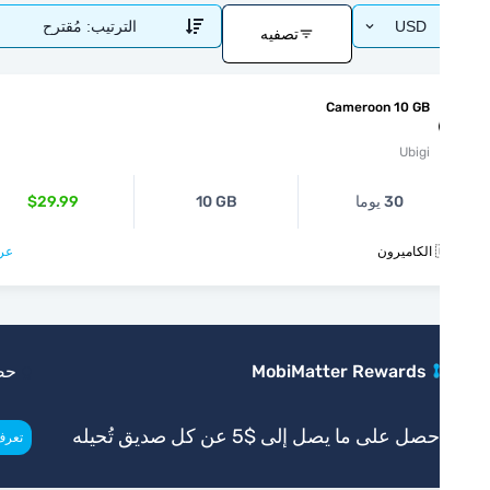
USD
الترتيب:
مُقترح
تصفيه
Cameroon 10 GB
Ubigi
30 يوما
10 GB
$29.99
ون
عرض >
MobiMatter Rewards
حصري
صل على ما يصل إلى $5 عن كل صديق تُحيله
>
تعرف أكثر