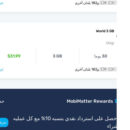
🇨🇲  و182 بلدان أخرى
عرض >
World 3 GB
Ubigi
30 يوما
3 GB
$31.99
🇨🇲  و182 بلدان أخرى
عرض >
MobiMatter Rewards
حصري
احصل على استرداد نقدي بنسبه 10% مع كل عمليه
>
تعرف أكثر
راء