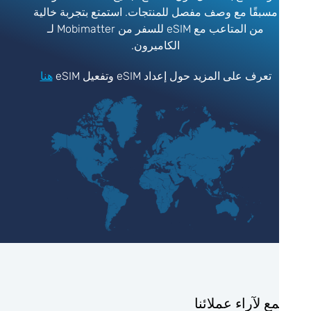
مسبقًا مع وصف مفصل للمنتجات. استمتع بتجربة خالية
من المتاعب مع eSIM للسفر من Mobimatter لـ
الكاميرون.
تعرف على المزيد حول إعداد eSIM وتفعيل eSIM
هنا
ع لآراء عملائنا