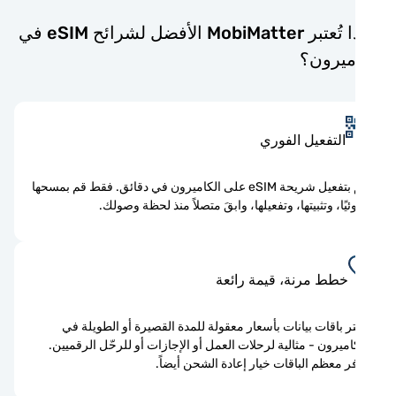
لماذا تُعتبر MobiMatter الأفضل لشرائح eSIM في
ميرون؟
التفعيل الفوري
قم بتفعيل شريحة eSIM على الكاميرون في دقائق. فقط قم بمسحها
يًا، وتثبيتها، وتفعيلها، وابقَ متصلاً منذ لحظة وصولك.
خطط مرنة، قيمة رائعة
ر باقات بيانات بأسعار معقولة للمدة القصيرة أو الطويلة في
اميرون - مثالية لرحلات العمل أو الإجازات أو للرحّل الرقميين.
ر معظم الباقات خيار إعادة الشحن أيضاً.