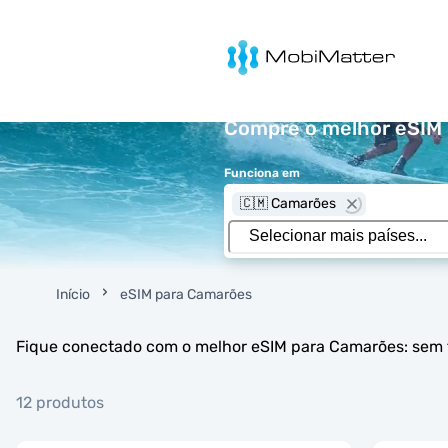
MobiMatter
Compre o melhor eSIM p
Funciona em
🇨🇲 Camarões
Início
eSIM para Camarões
Fique conectado com o melhor eSIM para Camarões: sem ta
12 produtos