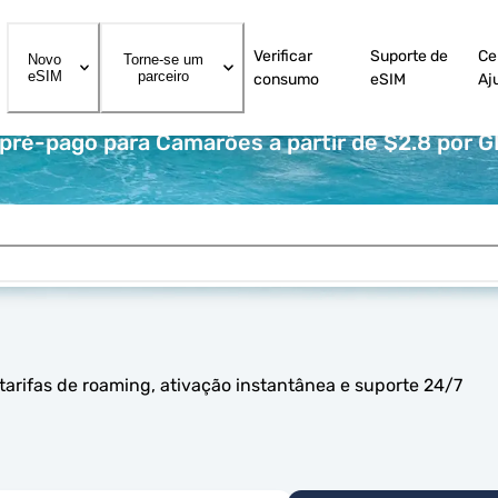
Verificar
Suporte de
Ce
Novo
Torne-se um
eSIM
parceiro
consumo
eSIM
Aj
ré-pago para Camarões a partir de $2.8 por G
rifas de roaming, ativação instantânea e suporte 24/7