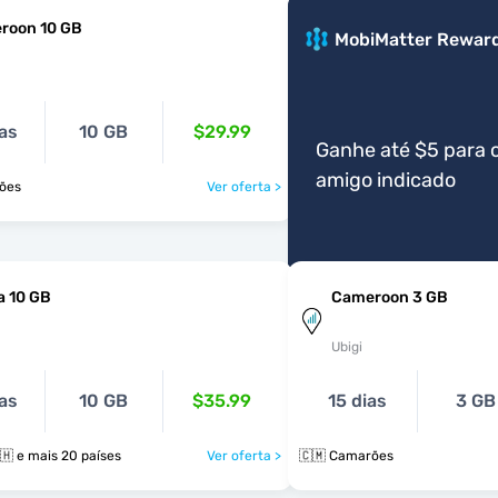
roon 10 GB
MobiMatter Rewar
as
10 GB
$29.99
Ganhe até $5 para 
amigo indicado
ões
Ver oferta >
a 10 GB
Cameroon 3 GB
Ubigi
as
10 GB
$35.99
15 dias
3 GB
🇨🇲 🇪🇬 🇬🇭 e mais 20 países
Ver oferta >
🇨🇲 Camarões