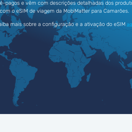
ré-pagos e vêm com descrições detalhadas dos produt
 com o eSIM de viagem da MobiMatter para Camarões.
aiba mais sobre a configuração e a ativação do eSIM
aq