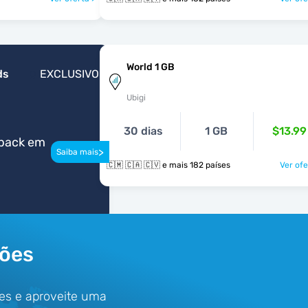
World 1 GB
ds
EXCLUSIVO
Ubigi
30 dias
1 GB
$13.99
back em
>
Saiba mais
🇨🇲 🇨🇦 🇨🇻 e mais 182 países
Ver ofe
rões
es e aproveite uma