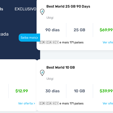
Best World 25 GB 90 Days
ds
EXCLUSIVO
Ubigi
90 dias
25 GB
$69.99
cada
>
Saiba mais
🇨🇲 🇨🇦 🇰🇾 e mais 171 países
Ver ofe
Best World 10 GB
Ubigi
$12.99
30 dias
10 GB
$39.99
Ver oferta >
🇨🇲 🇨🇦 🇰🇾 e mais 171 países
Ver ofe