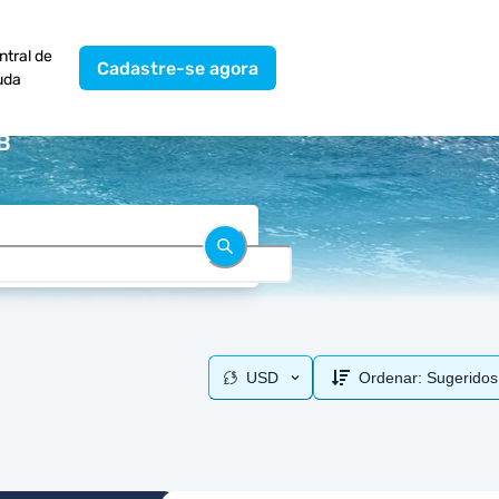
ntral de
Cadastre-se agora
uda
B
USD
Ordenar:
Sugeridos