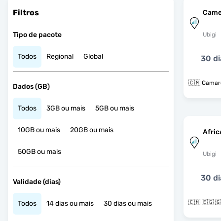
Filtros
Came
Tipo de pacote
Ubigi
Todos
Regional
Global
30 di
🇨🇲 Camar
Dados (GB)
Todos
3GB ou mais
5GB ou mais
10GB ou mais
20GB ou mais
Afric
50GB ou mais
Ubigi
30 di
Validade (dias)
Todos
14 dias ou mais
30 dias ou mais