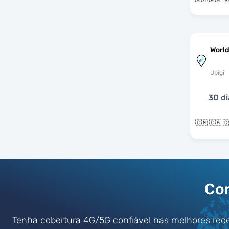
World
Ubigi
30 di
Com
Tenha cobertura 4G/5G confiável nas melhores red