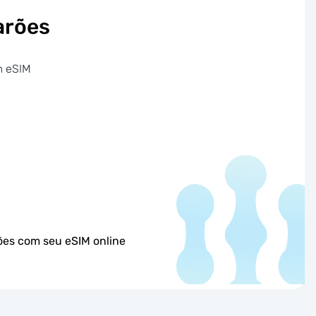
arões
m eSIM
ões com seu eSIM online