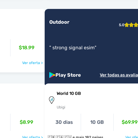
Outdoor
5.0
$18.99
"
strong signal esim
"
Ver oferta >
Play Store
Ver todas as avali
World 10 GB
Ubigi
$8.99
30 dias
10 GB
$69.99
Ver oferta >
🇨🇲 🇨🇦 🇨🇻 e mais 182 países
Ver ofe