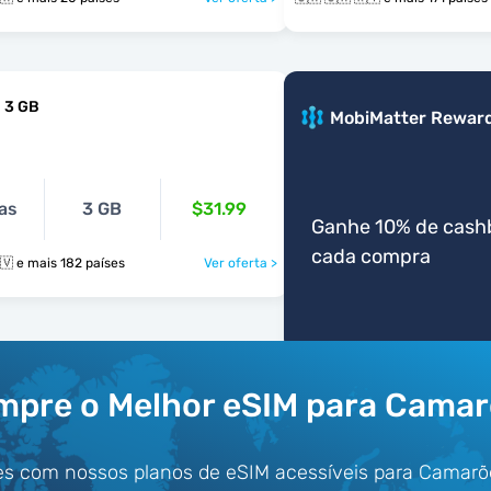
 3 GB
MobiMatter Rewar
as
3 GB
$31.99
Ganhe 10% de cash
cada compra
🇨🇲 🇨🇦 🇨🇻 e mais 182 países
Ver oferta >
pre o Melhor eSIM para Cama
es com nossos planos de eSIM acessíveis para Camarõ