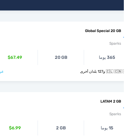
Global Special 20 GB
Sparks
365 يوما
20 GB
$67.49
🇨🇱  و127 بلدان أخرى
عرض >
LATAM 2 GB
Sparks
15 يوما
2 GB
$6.99