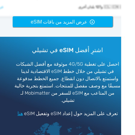
🇨🇱  و127 بلدان أخرى
عرض >
عرض المزيد من باقات eSIM
اشترِ أفضل eSIM في تشيلي
احصل على تغطية 4G/5G موثوقة مع أفضل الشبكات
في تشيلي من خلال خطط eSIM الاقتصادية لدينا
واستمتع بالاتصال دون انقطاع. جميع الخطط مدفوعة
مسبقًا مع وصف مفصل للمنتجات. استمتع بتجربة خالية
من المتاعب مع eSIM للسفر من Mobimatter لـ
تشيلي.
تعرف على المزيد حول إعداد eSIM وتفعيل eSIM
هنا