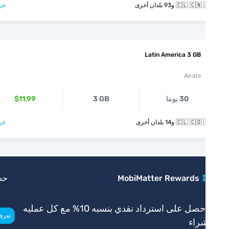
🇨🇱  و93 بلدان أخرى
عرض >
Latin America 3 GB
Airalo
30 يوما
3 GB
$11.99
🇨🇱  و14 بلدان أخرى
عرض >
MobiMatter Rewards
حصري
احصل على استرداد نقدي بنسبه 10% مع كل عمليه
>
تعرف أكثر
راء