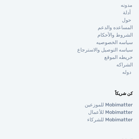
ه
ة
اعده والدعم
وط والأحكام
ه الخصوصيه
ه التوصيل والاسترجاع
ه الموقع
اكه
ه
يكاً
Mobi للموزعين
Mobi للأعمال
Mobi للشركاء