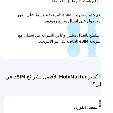
الدفع باستخدام طرق دفع آمنة
قم بتثبيت شريحة eSIM المدفوعة مسبقًا على الفور
للحصول على اتصال سريع وموثوق.
استمتع باتصال سلس وعالي السرعة في تشيلي مع
شريحة eSIM الخاصة بك عبر الإنترنت.
لماذا تُعتبر MobiMatter الأفضل لشرائح eSIM في
لي؟
التفعيل الفوري