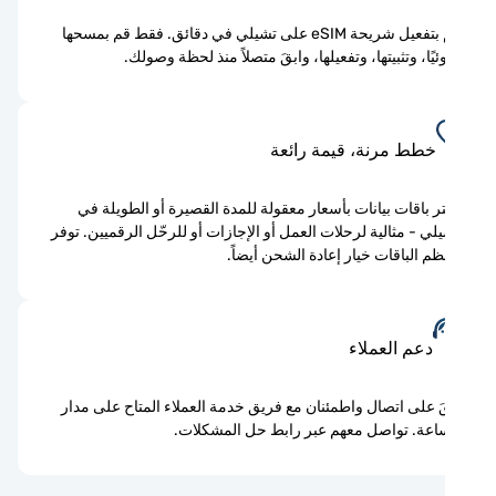
قم بتفعيل شريحة eSIM على تشيلي في دقائق. فقط قم بمسحها
يًا، وتثبيتها، وتفعيلها، وابقَ متصلاً منذ لحظة وصولك.
خطط مرنة، قيمة رائعة
ر باقات بيانات بأسعار معقولة للمدة القصيرة أو الطويلة في
لي - مثالية لرحلات العمل أو الإجازات أو للرحّل الرقميين. توفر
م الباقات خيار إعادة الشحن أيضاً.
دعم العملاء
َ على اتصال واطمئنان مع فريق خدمة العملاء المتاح على مدار
اعة. تواصل معهم عبر رابط حل المشكلات.