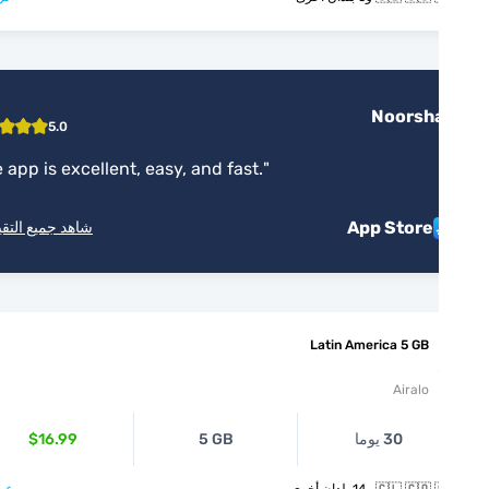
Noorsh
5.0
"
The app is excellent, easy, and fast.
"
App Store
شاهد جميع التقييمات
Latin America 5 GB
Airalo
30 يوما
5 GB
$16.99