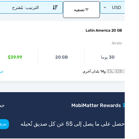
USD
الترتيب:
مُقترح
تصفيه
Latin America 20 GB
Airalo
30 يوما
20 GB
$39.99
🇨🇱  و14 بلدان أخرى
عرض >
MobiMatter Rewards
حصري
صل على ما يصل إلى $5 عن كل صديق تُحيله
>
تعرف أكثر