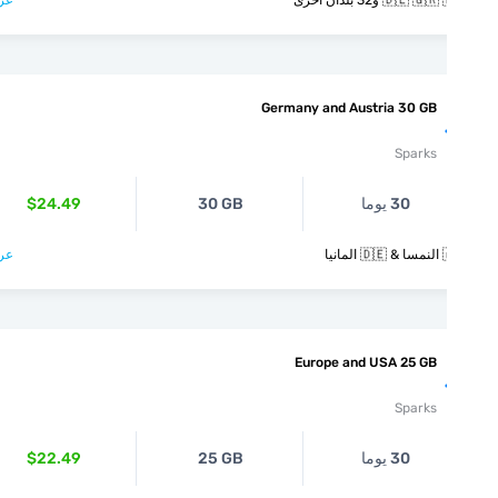
🇩🇪  و32 بلدان أخرى
عرض >
Germany and Austria 30 GB
Sparks
30 يوما
30 GB
$24.49
انيا
عرض >
Europe and USA 25 GB
Sparks
30 يوما
25 GB
$22.49