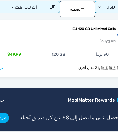
USD
الترتيب:
مُقترح
تصفيه
EU 120 GB Unlimited Calls
Bouygues
30 يوما
120 GB
$49.99
🇩🇪  و31 بلدان أخرى
عرض >
MobiMatter Rewards
حصري
صل على ما يصل إلى $5 عن كل صديق تُحيله
>
تعرف أكثر