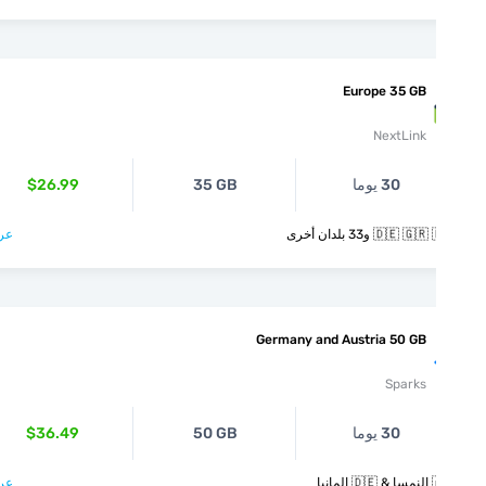
Europe 35 GB
NextLink
30 يوما
35 GB
$26.99
🇩🇪  و33 بلدان أخرى
عرض >
Germany and Austria 50 GB
Sparks
30 يوما
50 GB
$36.49
انيا
عرض >