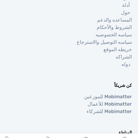
ة
اعده والدعم
وط والأحكام
ه الخصوصيه
ه التوصيل والاسترجاع
ه الموقع
اكه
ه
يكاً
Mobi للموزعين
Mobi للأعمال
Mobi للشركاء
اطق