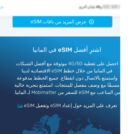
🇩🇪  و48 بلدان أخرى
عرض >
عرض المزيد من باقات eSIM
اشترِ أفضل eSIM في المانيا
احصل على تغطية 4G/5G موثوقة مع أفضل الشبكات
في المانيا من خلال خطط eSIM الاقتصادية لدينا
واستمتع بالاتصال دون انقطاع. جميع الخطط مدفوعة
مسبقًا مع وصف مفصل للمنتجات. استمتع بتجربة خالية
ن المتاعب مع eSIM للسفر من Mobimatter لـ المانيا.
تعرف على المزيد حول إعداد eSIM وتفعيل eSIM
هنا