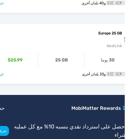
🇩🇪  و40 بلدان أخرى
عرض >
Europe 25 GB
NextLink
30 يوما
25 GB
$20.99
🇩🇪  و33 بلدان أخرى
عرض >
MobiMatter Rewards
حصري
احصل على استرداد نقدي بنسبه 10% مع كل عمليه
>
تعرف أكثر
راء