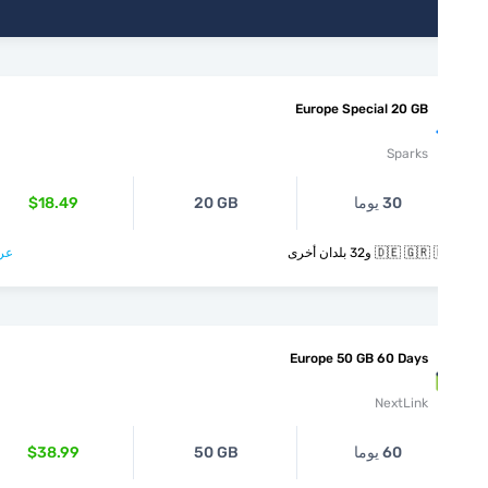
Europe Special 20 GB
Sparks
30 يوما
20 GB
$18.49
🇩🇪  و32 بلدان أخرى
عرض >
Europe 50 GB 60 Days
NextLink
60 يوما
50 GB
$38.99