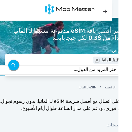
اشتر أفضل باقة eSIM مدفوعة مسبقًا لـ المانيا
 من $0.3 لكل جيجابايت.
 في
 المانيا
الرئيسيه
eSIM لـ المانيا
ابق على اتصال مع أفضل شريحة eSIM لـ المانيا: بدون رسوم تجوال،
 فوري، ودعم على مدار الساعة طوال أيام الأسبوع.