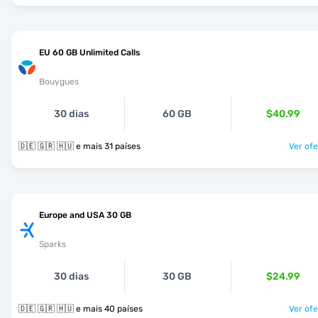
EU 60 GB Unlimited Calls
Bouygues
30 dias
60 GB
$40.99
🇩🇪 🇬🇷 🇭🇺 e mais 31 países
Ver ofe
Europe and USA 30 GB
Sparks
30 dias
30 GB
$24.99
🇩🇪 🇬🇷 🇭🇺 e mais 40 países
Ver ofe