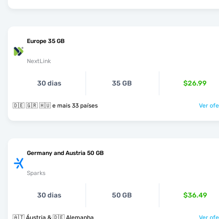
Europe 35 GB
NextLink
30 dias
35 GB
$26.99
🇩🇪 🇬🇷 🇭🇺 e mais 33 países
Ver ofe
Germany and Austria 50 GB
Sparks
30 dias
50 GB
$36.49
🇦🇹 Áustria & 🇩🇪 Alemanha
Ver ofe