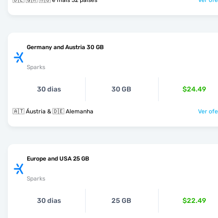
🇩🇪 🇬🇷 🇭🇺 e mais 32 países
Ver ofe
Germany and Austria 30 GB
Sparks
30 dias
30 GB
$24.49
🇦🇹 Áustria & 🇩🇪 Alemanha
Ver ofe
Europe and USA 25 GB
Sparks
30 dias
25 GB
$22.49