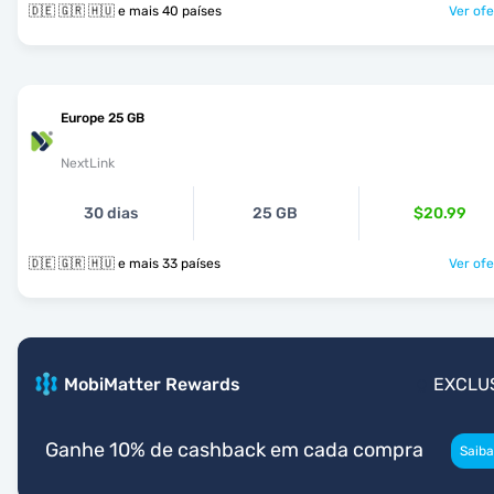
🇩🇪 🇬🇷 🇭🇺 e mais 40 países
Ver ofe
Europe 25 GB
NextLink
30 dias
25 GB
$20.99
🇩🇪 🇬🇷 🇭🇺 e mais 33 países
Ver ofe
MobiMatter Rewards
EXCLU
Ganhe 10% de cashback em cada compra
Saiba