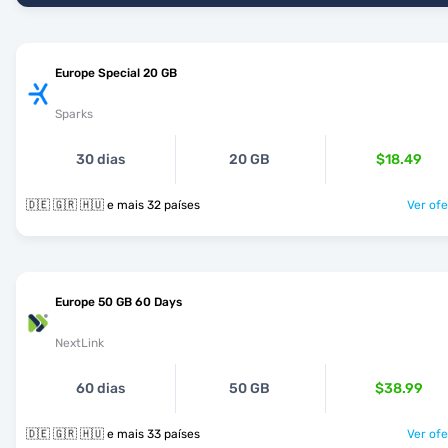
Europe Special 20 GB
Sparks
30 dias
20 GB
$18.49
🇩🇪 🇬🇷 🇭🇺 e mais 32 países
Ver ofe
Europe 50 GB 60 Days
NextLink
60 dias
50 GB
$38.99
🇩🇪 🇬🇷 🇭🇺 e mais 33 países
Ver ofe