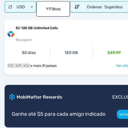
USD
Ordenar:
Sugeridos
Filtros
EU 120 GB Unlimited Calls
Bouygues
30 dias
120 GB
$49.99
🇩🇪 🇬🇷 🇭🇺 e mais 31 países
Ver ofe
MobiMatter Rewards
EXCLU
Ganhe até $5 para cada amigo indicado
Saiba