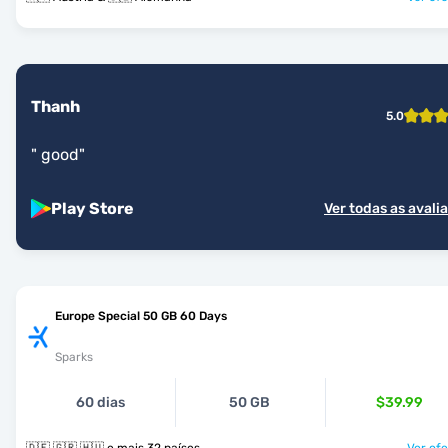
Thanh
5.0
"
good
"
Play Store
Ver todas as avali
Europe Special 50 GB 60 Days
Sparks
60 dias
50 GB
$39.99