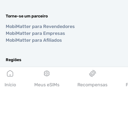
Torne-se um parceiro
MobiMatter para Revendedores
MobiMatter para Empresas
MobiMatter para Afiliados
Regiões
eSIM para Europa
eSIM para Ásia
eSIM para Américas
Início
Meus eSIMs
Recompensas
P
eSIM para Oriente Médio
eSIM para Oceania
eSIM para África
Países