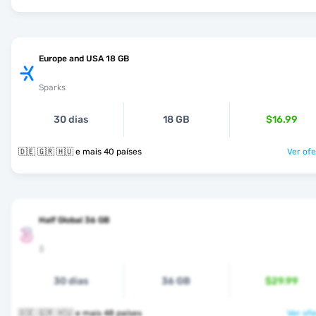
Europe and USA 18 GB
Sparks
30 dias
18 GB
$16.99
🇩🇪 🇬🇷 🇭🇺 e mais 40 países
Ver ofe
Half Global 36 GB
3
30 dias
36 GB
$29.99
🇩🇪 🇬🇷 🇭🇺 e mais 48 países
Ver ofe