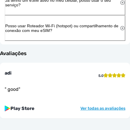
Já tenho um eSIM ativo no meu celular, posso usar o seu
serviço?
Posso usar Roteador Wi-Fi (hotspot) ou compartilhamento de
conexão com meu eSIM?
Avaliações
adi
5.0
"
good
"
Play Store
Ver todas as avaliações