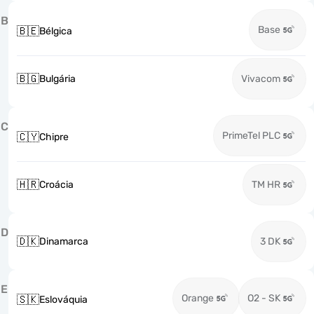
B
Base
🇧🇪
Bélgica
🇧🇬
Bulgária
Vivacom
C
PrimeTel PLC
🇨🇾
Chipre
🇭🇷
Croácia
TM HR
D
🇩🇰
Dinamarca
3 DK
E
Orange
O2 - SK
🇸🇰
Eslováquia