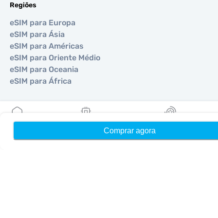
Regiões
eSIM para Europa
eSIM para Ásia
eSIM para Américas
eSIM para Oriente Médio
eSIM para Oceania
eSIM para África
Países
Comprar agora
Início
Meus eSIMs
Recompensas
eSIM para EUA
eSIM para Japão
eSIM para Canadá
eSIM para Espanha
eSIM para Itália
eSIM para Reino Unido
eSIM para Emirados Árabes
eSIM para Singapura