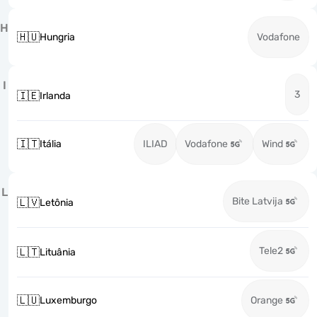
H
🇭🇺
Hungria
Vodafone
I
3
🇮🇪
Irlanda
🇮🇹
Itália
ILIAD
Vodafone
Wind
L
Bite Latvija
🇱🇻
Letônia
Tele2
🇱🇹
Lituânia
🇱🇺
Luxemburgo
Orange