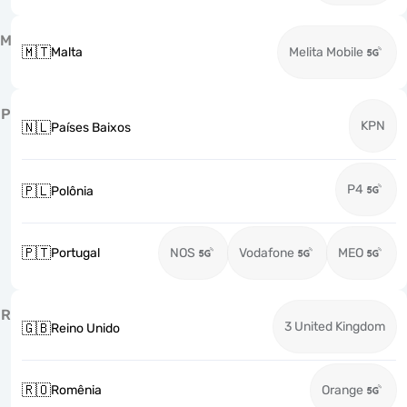
M
🇲🇹
Malta
Melita Mobile
P
KPN
🇳🇱
Países Baixos
P4
🇵🇱
Polônia
🇵🇹
Portugal
NOS
Vodafone
MEO
R
3 United Kingdom
🇬🇧
Reino Unido
🇷🇴
Romênia
Orange