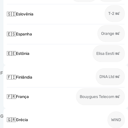
T-2
🇸🇮
Eslovênia
Orange
🇪🇸
Espanha
🇪🇪
Estônia
Elisa Eesti
F
DNA Ltd
🇫🇮
Finlândia
🇫🇷
França
Bouygues Telecom
G
🇬🇷
Grécia
WIND