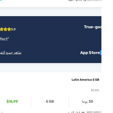
True-go
5.0
"
Perfect
"
App Store
شاهد جميع التقييمات
Latin America 5 GB
Airalo
30 يوما
5 GB
$16.99