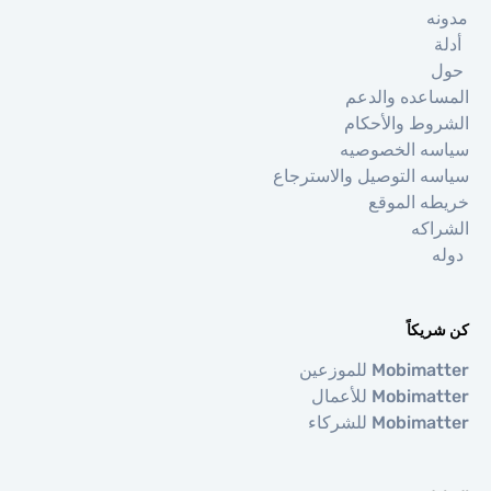
ه
ة
اعده والدعم
وط والأحكام
ه الخصوصيه
ه التوصيل والاسترجاع
ه الموقع
اكه
ه
يكاً
Mobi للموزعين
Mobi للأعمال
Mobi للشركاء