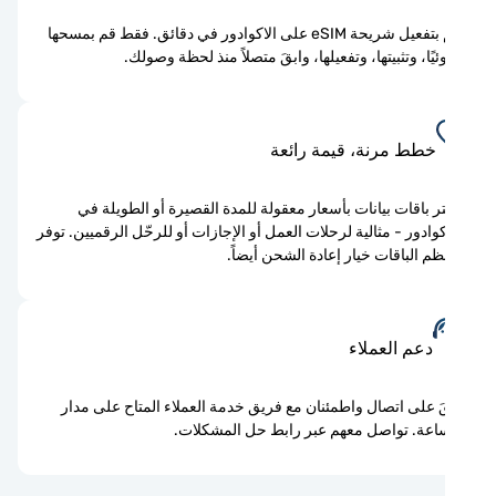
قم بتفعيل شريحة eSIM على الاكوادور في دقائق. فقط قم بمسحها
يًا، وتثبيتها، وتفعيلها، وابقَ متصلاً منذ لحظة وصولك.
خطط مرنة، قيمة رائعة
ر باقات بيانات بأسعار معقولة للمدة القصيرة أو الطويلة في
كوادور - مثالية لرحلات العمل أو الإجازات أو للرحّل الرقميين. توفر
م الباقات خيار إعادة الشحن أيضاً.
دعم العملاء
َ على اتصال واطمئنان مع فريق خدمة العملاء المتاح على مدار
اعة. تواصل معهم عبر رابط حل المشكلات.