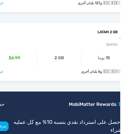
🇪🇨  و127 بلدان أخرى
عرض >
LATAM 2 GB
Sparks
15 يوما
2 GB
$6.99
🇪🇨  و6 بلدان أخرى
عرض >
MobiMatter Rewards
حصري
احصل على استرداد نقدي بنسبه 10% مع كل عمليه
>
تعرف أكثر
راء