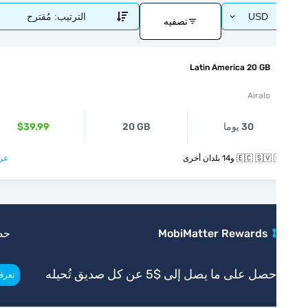
USD
الترتيب:
مُقترح
تصفيه
Latin America 20 GB
Airalo
30 يوما
20 GB
$39.99
🇪🇨  و14 بلدان أخرى
عرض >
MobiMatter Rewards
حصري
صل على ما يصل إلى $5 عن كل صديق تُحيله
>
تعرف أكثر