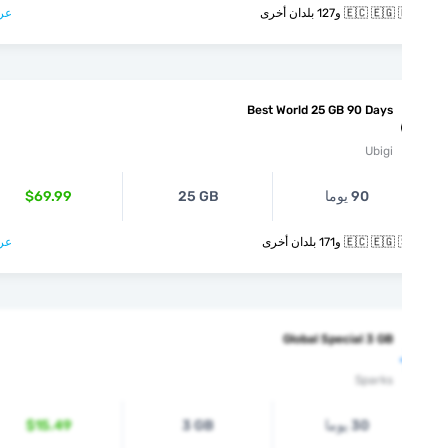
🇪🇨  و127 بلدان أخرى
عرض >
Best World 25 GB 90 Days
Ubigi
90 يوما
25 GB
$69.99
🇪🇨  و171 بلدان أخرى
عرض >
Global Special 3 GB
Sparks
30 يوما
3 GB
$15.49