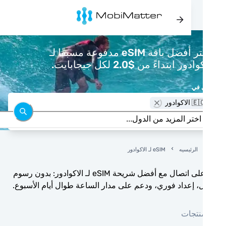
اشتر أفضل باقة eSIM مدفوعة مسبقًا لـ
دور ابتداءً من $2.0 لكل جيجابايت.
 في
 الاكوادور
الرئيسيه
eSIM لـ الاكوادور
ابق على اتصال مع أفضل شريحة eSIM لـ الاكوادور: بدون رسوم
، إعداد فوري، ودعم على مدار الساعة طوال أيام الأسبوع.