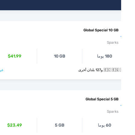
Global Special 10 GB
Sparks
180 يوما
10 GB
$41.99
🇪🇨  و127 بلدان أخرى
عرض >
Global Special 5 GB
Sparks
60 يوما
5 GB
$23.49