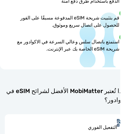
الدفع باستخدام طرق دفع آمنة
قم بتثبيت شريحة eSIM المدفوعة مسبقًا على الفور
للحصول على اتصال سريع وموثوق.
استمتع باتصال سلس وعالي السرعة في الاكوادور مع
شريحة eSIM الخاصة بك عبر الإنترنت.
لماذا تُعتبر MobiMatter الأفضل لشرائح eSIM في
وادور؟
التفعيل الفوري