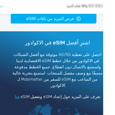
🇪🇨  و127 بلدان أخرى
عرض >
عرض المزيد من باقات eSIM
اشترِ أفضل eSIM في الاكوادور
احصل على تغطية 4G/5G موثوقة مع أفضل الشبكات
في الاكوادور من خلال خطط eSIM الاقتصادية لدينا
واستمتع بالاتصال دون انقطاع. جميع الخطط مدفوعة
مسبقًا مع وصف مفصل للمنتجات. استمتع بتجربة خالية
من المتاعب مع eSIM للسفر من Mobimatter لـ
الاكوادور.
تعرف على المزيد حول إعداد eSIM وتفعيل eSIM
هنا