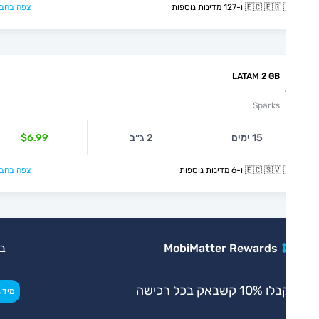
🇪🇨  ו-127 מדינות נוספות
צפה בחבילה >
LATAM 2 GB
Sparks
15 ימים
2 ג״ב
$6.99
🇪🇨  ו-6 מדינות נוספות
צפה בחבילה >
MobiMatter Rewards
בלעדי
 10% קשבאק בכל רכישה
>
מידע נוסף