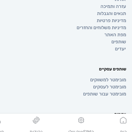
 ותמיכה
ם והגבלות
יות פרטיות
יות משלוחים והחזרים
 האתר
ים
ם
ים עסקיים
מטר למשווקים
מטר לעסקים
מטר עבור שותפים
ים
ופה
יה
הeSIMים שלי
נקודות
פרופיל