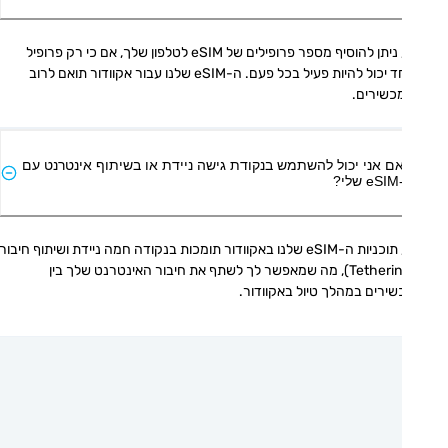
כן, ניתן להוסיף מספר פרופילים של eSIM לטלפון שלך, אם כי רק פרופיל 
אחד יכול להיות פעיל בכל פעם. ה-eSIM שלנו עבור אקוודור תואם לרוב 
כשירים.
ם אני יכול להשתמש בנקודת גישה ניידת או בשיתוף אינטרנט עם
י?
כן, תוכניות ה-eSIM שלנו באקוודור תומכות בנקודה חמה ניידת ושיתוף חיבור 
(Tethering), מה שמאפשר לך לשתף את חיבור האינטרנט שלך בין 
ירים במהלך טיול באקוודור.