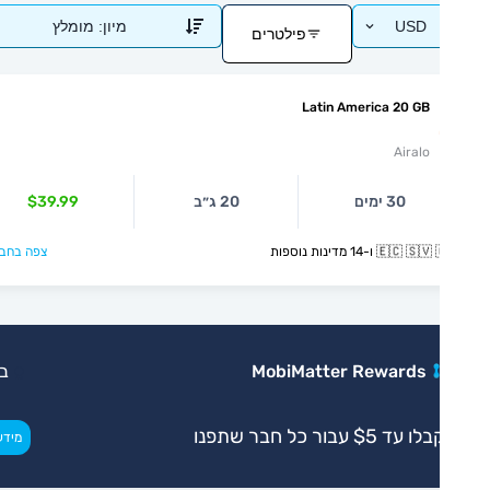
USD
מיון:
מומלץ
פילטרים
Latin America 20 GB
Airalo
30 ימים
20 ג״ב
$39.99
🇪🇨  ו-14 מדינות נוספות
צפה בחבילה >
MobiMatter Rewards
בלעדי
ו עד $5 עבור כל חבר שתפנו
>
מידע נוסף