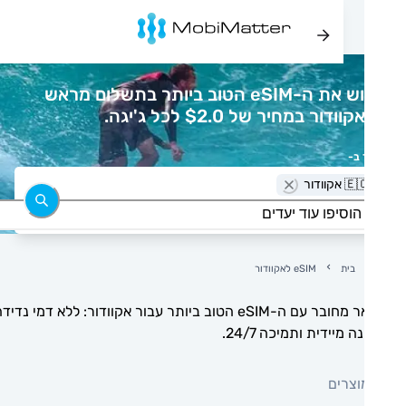
רכוש את ה-eSIM הטוב ביותר בתשלום מראש
ודור במחיר של $2.0 לכל ג'יגה.
 ב-
 אקוודור
בית
eSIM לאקוודור
הישאר מחובר עם ה-eSIM הטוב ביותר עבור אקוודור: ללא דמי נדידה,
 מיידית ותמיכה 24/7.