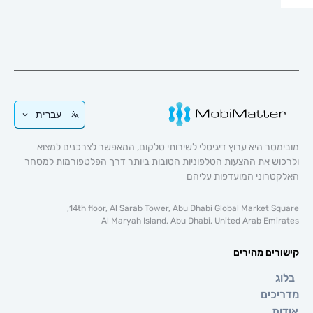
עברית
טר היא ערוץ דיגיטלי לשירותי טלקום, המאפשר לצרכנים למצוא
וש את ההצעות הטלפוניות הטובות ביותר דרך הפלטפורמות למסחר
טרוני המועדפות עליהם
14th floor, Al Sarab Tower, Abu Dhabi Global Market Sq
Al Maryah Island, Abu Dhabi, United Arab Emi
רים מהירים
ג
כים
ת