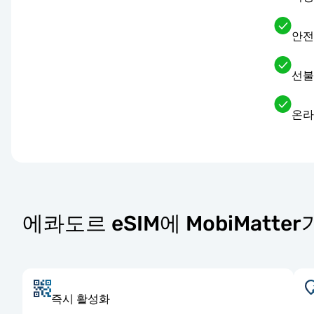
안전
선불
온라
에콰도르 eSIM에 MobiMatte
즉시 활성화