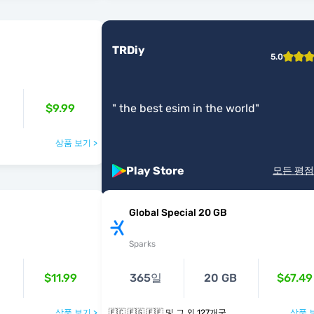
TRDiy
5.0
$9.99
"
the best esim in the world
"
상품 보기 >
Play Store
모든 평점
Global Special 20 GB
Sparks
$11.99
365일
20 GB
$67.49
상품 보기 >
🇪🇨 🇪🇬 🇪🇪 및 그 외 127개국
상품 