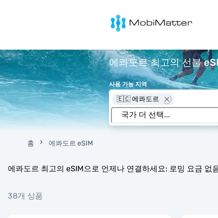
MobiMatter
에콰도르 최고의 선불 eS
사용 가능 지역
🇪🇨 에콰도르
홈
에콰도르 eSIM
에콰도르 최고의 eSIM으로 언제나 연결하세요: 로밍 요금 없음,
38개 상품