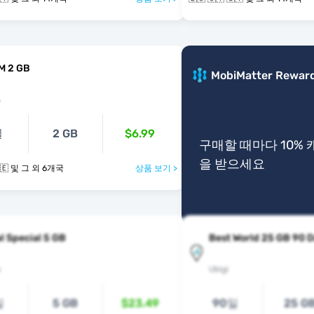
M 2 GB
MobiMatter Rewar
s
일
2 GB
$6.99
구매할 때마다 10%
을 받으세요
🇪🇨 🇸🇻 🇵🇪 및 그 외 6개국
상품 보기 >
l Special 5 GB
Best World 25 GB 90 
s
Ubigi
일
5 GB
$23.49
90일
25 G