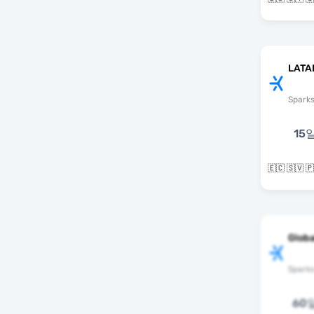
LATA
Spark
15
Globa
Spark
60