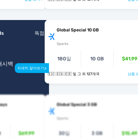
Global Special 10 GB
ds
독점
Sparks
180일
10 GB
$41.99
 캐시백
>
자세히 알아보기
🇪🇨 🇪🇬 🇪🇪 및 그 외 127개국
상품 
Days
Global Special 3 GB
Sparks
B
$69.99
30일
3 GB
$15.49