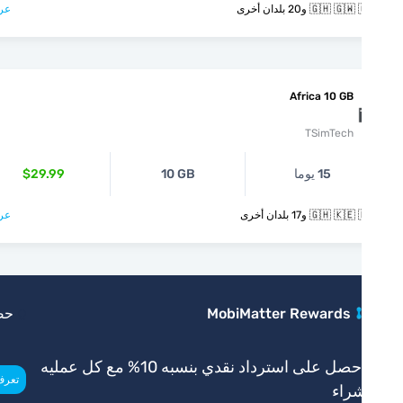
🇬🇭  و20 بلدان أخرى
عرض >
Africa 10 GB
TSimTech
15 يوما
10 GB
$29.99
🇬🇭  و17 بلدان أخرى
عرض >
MobiMatter Rewards
حصري
احصل على استرداد نقدي بنسبه 10% مع كل عمليه
>
تعرف أكثر
راء