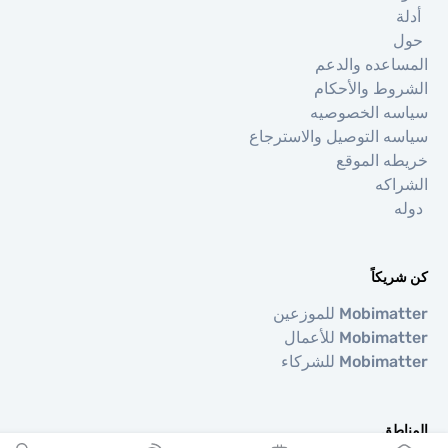
ة
اعده والدعم
وط والأحكام
ه الخصوصيه
ه التوصيل والاسترجاع
ه الموقع
اكه
ه
يكاً
Mobi للموزعين
Mobi للأعمال
Mobi للشركاء
اطق