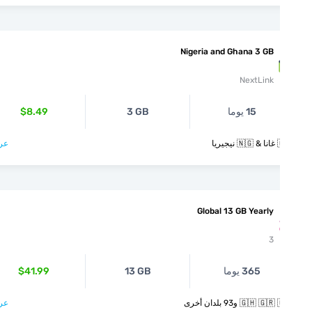
Nigeria and Ghana 3 GB
NextLink
15 يوما
3 GB
$8.49
يريا
عرض >
Global 13 GB Yearly
3
365 يوما
13 GB
$41.99
🇬🇭  و93 بلدان أخرى
عرض >