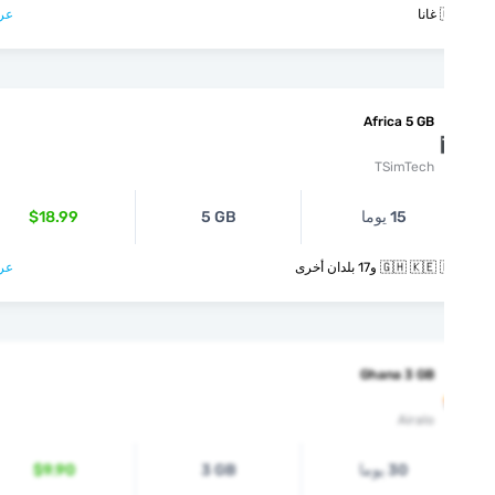
عرض >

Africa 5 GB
TSimTech
$18.99
5 GB
15 يوما
عرض >
🇬🇭 🇰🇪 🇲🇬 و17 بل
Ghana 3 GB
Airalo
$9.90
3 GB
30 يوما