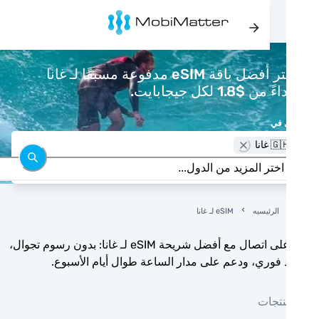
اشتر أفضل باقة eSIM مدفوعة مسبقًا لـ غانا
 من $1.8 لكل جيجابايت.
 في
🇬 غانا
الرئيسيه
eSIM لـ غانا
ابق على اتصال مع أفضل شريحة eSIM لـ غانا: بدون رسوم تجوال،
 فوري، ودعم على مدار الساعة طوال أيام الأسبوع.