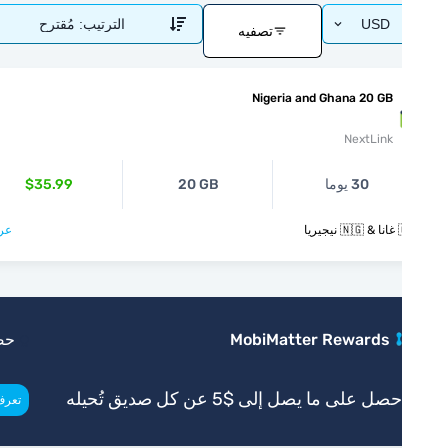
USD
الترتيب:
مُقترح
تصفيه
Nigeria and Ghana 20 GB
NextLink
30 يوما
20 GB
$35.99
يريا
عرض >
MobiMatter Rewards
حصري
صل على ما يصل إلى $5 عن كل صديق تُحيله
>
تعرف أكثر