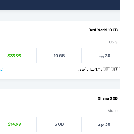
Best World 10 GB
Ubigi
30 يوما
10 GB
$39.99
🇬🇭  و171 بلدان أخرى
عرض >
Ghana 5 GB
Airalo
30 يوما
5 GB
$14.99