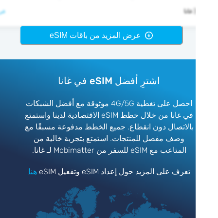
عرض >

عرض المزيد من باقات eSIM
اشترِ أفضل eSIM في غانا
احصل على تغطية 4G/5G موثوقة مع أفضل الشبكات
في غانا من خلال خطط eSIM الاقتصادية لدينا واستمتع
بالاتصال دون انقطاع. جميع الخطط مدفوعة مسبقًا مع
وصف مفصل للمنتجات. استمتع بتجربة خالية من
المتاعب مع eSIM للسفر من Mobimatter لـ غانا.
هنا
تعرف على المزيد حول إعداد eSIM وتفعيل eSIM