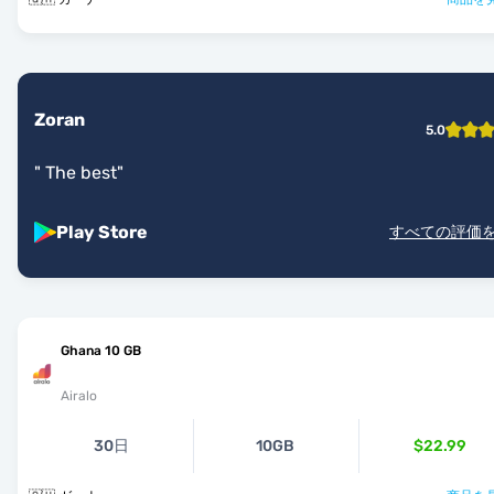
Zoran
5.0
"
The best
"
Play Store
すべての評価
Ghana 10 GB
Airalo
30日
10GB
$22.99