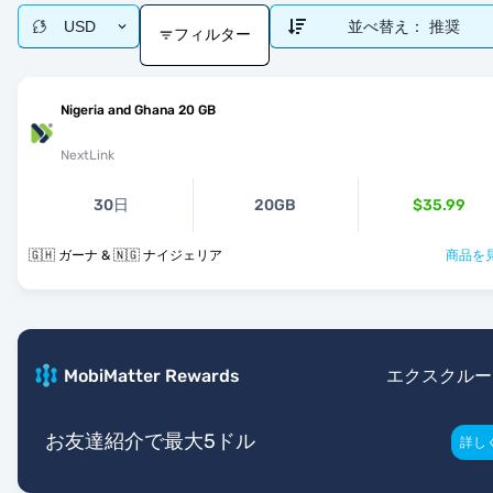
USD
並べ替え：
推奨
フィルター
Nigeria and Ghana 20 GB
NextLink
30日
20GB
$35.99
🇬🇭 ガーナ & 🇳🇬 ナイジェリア
商品を見
MobiMatter Rewards
エクスクルー
お友達紹介で最大5ドル
詳し