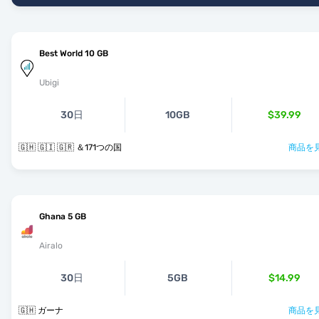
Best World 10 GB
Ubigi
30日
10GB
$39.99
🇬🇭 🇬🇮 🇬🇷 ＆171つの国
商品を見
Ghana 5 GB
Airalo
30日
5GB
$14.99
🇬🇭 ガーナ
商品を見