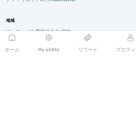
地域
ヨーロッパを獲得できるeSIM
アジアを獲得できるeSIM
北南米を獲得できるeSIM
ホーム
My eSIMs
リワード
プロフィ
中東を獲得できるeSIM
オセアニアを獲得できるeSIM
アフリカを獲得できるeSIM
国
米国を獲得できるeSIM
日本を獲得できるeSIM
カナダを獲得できるeSIM
スペインを獲得できるeSIM
イタリアを獲得できるeSIM