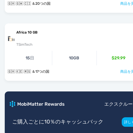
🇬🇭 🇬🇼 🇨🇮 ＆20つの国
商品を見
Africa 10 GB
TSimTech
15日
10GB
$29.99
🇬🇭 🇰🇪 🇲🇬 ＆17つの国
商品を見
MobiMatter Rewards
エクスクルー
ご購入ごとに10％のキャッシュバック
詳し