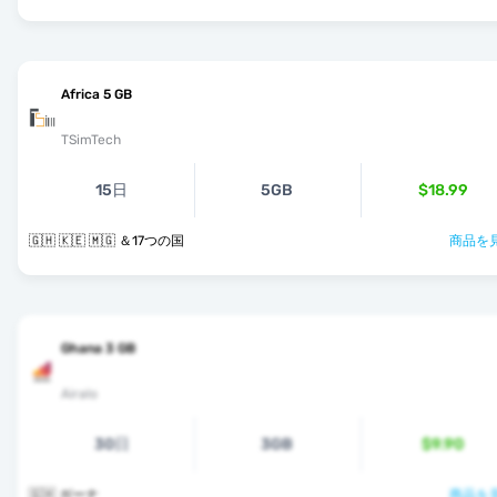
Africa 5 GB
TSimTech
15日
5GB
$18.99
🇬🇭 🇰🇪 🇲🇬 ＆17つの国
商品を見
Ghana 3 GB
Airalo
30日
3GB
$9.90
🇬🇭 ガーナ
商品を見