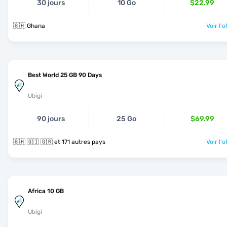
30 jours
10 Go
$22.99
🇬🇭 Ghana
Voir l'o
Best World 25 GB 90 Days
Ubigi
90 jours
25 Go
$69.99
🇬🇭 🇬🇮 🇬🇷 et 171 autres pays
Voir l'o
Africa 10 GB
Ubigi