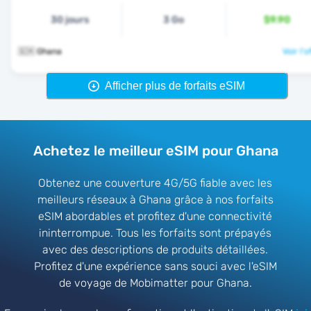
30 jours
3 Go
$9.90
🇬🇭 Ghana
Voir l'o
Afficher plus de forfaits eSIM
Achetez le meilleur eSIM pour Ghana
Obtenez une couverture 4G/5G fiable avec les
meilleurs réseaux à Ghana grâce à nos forfaits
eSIM abordables et profitez d'une connectivité
ininterrompue. Tous les forfaits sont prépayés
avec des descriptions de produits détaillées.
Profitez d'une expérience sans souci avec l'eSIM
de voyage de Mobimatter pour Ghana.