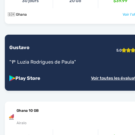
30 jours
20 Go
$39.99
🇬🇭 Ghana
Voir l'o
Gustavo
5.0
"
🚥 Luzia Rodrigues de Paula
"
Play Store
Voir toutes les évalua
Ghana 10 GB
Airalo