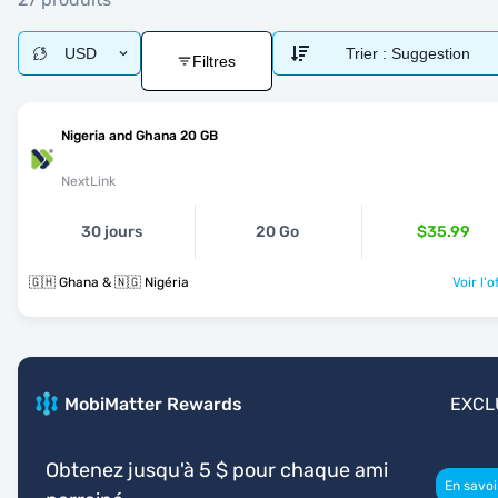
USD
Trier :
Suggestion
Filtres
Nigeria and Ghana 20 GB
NextLink
30 jours
20 Go
$35.99
🇬🇭 Ghana & 🇳🇬 Nigéria
Voir l'o
MobiMatter Rewards
EXCL
Obtenez jusqu'à 5 $ pour chaque ami
En savoi