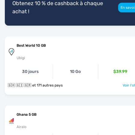
Obtenez 10 % de cashback à chaque
En savoi
achat !
Best World 10 GB
Ubigi
30 jours
10 Go
$39.99
🇬🇭 🇬🇮 🇬🇷 et 171 autres pays
Voir l'o
Ghana 5 GB
Airalo