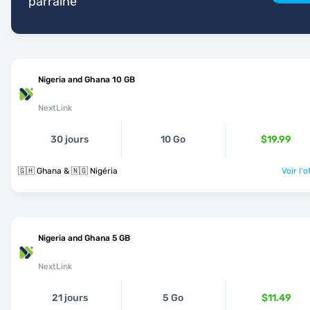
parrainé
Nigeria and Ghana 10 GB
NextLink
30 jours
10 Go
$19.99
🇬🇭 Ghana & 🇳🇬 Nigéria
Voir l'o
Nigeria and Ghana 5 GB
NextLink
21 jours
5 Go
$11.49