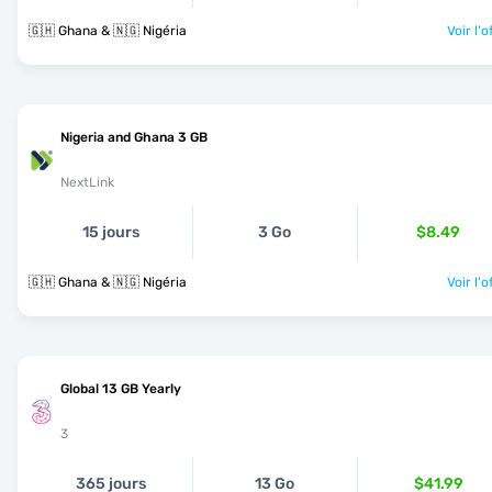
🇬🇭 Ghana & 🇳🇬 Nigéria
Voir l'o
Nigeria and Ghana 3 GB
NextLink
15 jours
3 Go
$8.49
🇬🇭 Ghana & 🇳🇬 Nigéria
Voir l'o
Global 13 GB Yearly
3
365 jours
13 Go
$41.99