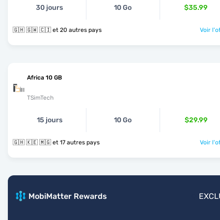
30 jours
10 Go
$35.99
🇬🇭 🇬🇼 🇨🇮 et 20 autres pays
Voir l'o
Africa 10 GB
TSimTech
15 jours
10 Go
$29.99
🇬🇭 🇰🇪 🇲🇬 et 17 autres pays
Voir l'o
MobiMatter Rewards
EXCL