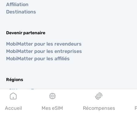
Affiliation
Destinations
Devenir partenaire
MobiMatter pour les revendeurs
MobiMatter pour les entreprises
MobiMatter pour les affiliés
Régions
eSIM pour Europe
eSIM pour Asie
eSIM pour Amériques
Accueil
Mes eSIM
Récompenses
P
eSIM pour Moyen-Orient
eSIM pour Océanie
eSIM pour Afrique