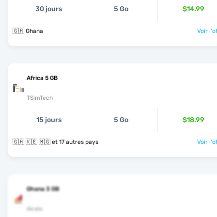
30 jours
5 Go
$14.99
🇬🇭 Ghana
Voir l'o
Africa 5 GB
TSimTech
15 jours
5 Go
$18.99
🇬🇭 🇰🇪 🇲🇬 et 17 autres pays
Voir l'o
Ghana 3 GB
Airalo