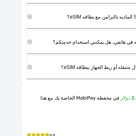
نقله أو ربط الجهاز ببطاقه eSIM؟
في محفظة MobiPay الخاصة بك مع هذا
5.0