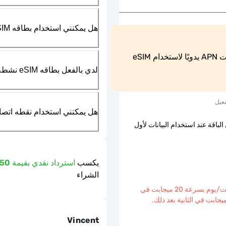
هل يمكنني استخدام بطاقه SIM الماديه بالتزامن مع بطاقه eSIM؟
يجب على مستخدمي هواتف Android ضبط إعدادات APN يدويًا لاستخدام eSIM 
لدي بالفعل بطاقه eSIM نشطه في هاتفي، هل يمكنني استخدام خدمتكم؟
عيل
هل يمكنني استخدام نقطه اتصال مت
الباقة عند استخدام البيانات لأول
يكسب
استرداد نقدي بقيمة 2.50 دولار
الشراء
3 جيجابايت/يوم بسرعة 20 ميجابت في
Vincent