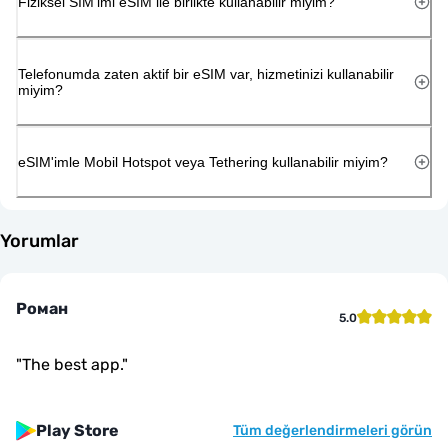
Fiziksel SIM'imi eSIM ile birlikte kullanabilir miyim?
Telefonumda zaten aktif bir eSIM var, hizmetinizi kullanabilir
miyim?
eSIM'imle Mobil Hotspot veya Tethering kullanabilir miyim?
Yorumlar
Роман
5.0
"
The best app.
"
Play Store
Tüm değerlendirmeleri görün