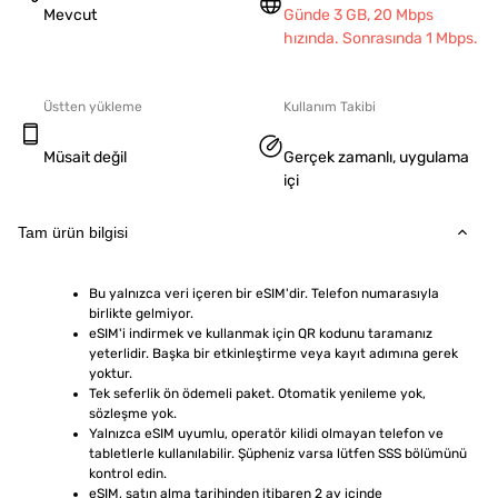
Mevcut
Günde 3 GB, 20 Mbps
hızında. Sonrasında 1 Mbps.
Üstten yükleme
Kullanım Takibi
Müsait değil
Gerçek zamanlı, uygulama
içi
Tam ürün bilgisi
Bu yalnızca veri içeren bir eSIM'dir. Telefon numarasıyla 
birlikte gelmiyor.
eSIM'i indirmek ve kullanmak için QR kodunu taramanız 
yeterlidir. Başka bir etkinleştirme veya kayıt adımına gerek 
yoktur.
Tek seferlik ön ödemeli paket. Otomatik yenileme yok, 
sözleşme yok.
Yalnızca eSIM uyumlu, operatör kilidi olmayan telefon ve 
tabletlerle kullanılabilir. Şüpheniz varsa lütfen SSS bölümünü 
kontrol edin.
eSIM, satın alma tarihinden itibaren 2 ay içinde 