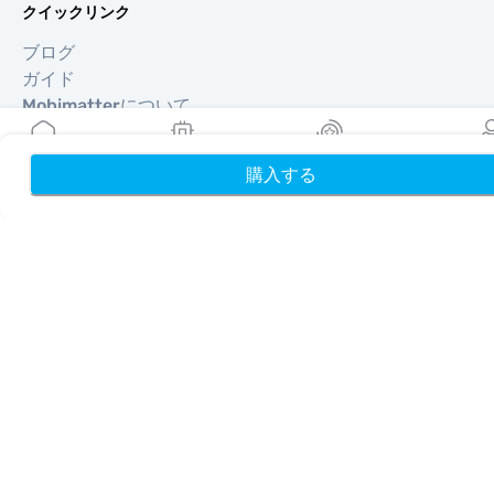
クイックリンク
ブログ
ガイド
Mobimatterについて
ヘルプ＆サポート
利用規約
購入する
ホーム
My eSIMs
リワード
プロフ
プライバシーポリシー
配送・返金ポリシー
サイトマップ
アフィリエイト
旅行先
パートナーになる
リセラー向けMobiMatter
企業向けMobiMatter
アフィリエイト向けMobiMatter