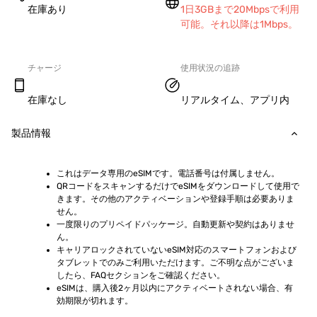
在庫あり
1日3GBまで20Mbpsで利用
可能。それ以降は1Mbps。
チャージ
使用状況の追跡
在庫なし
リアルタイム、アプリ内
製品情報
これはデータ専用のeSIMです。電話番号は付属しません。
QRコードをスキャンするだけでeSIMをダウンロードして使用で
きます。その他のアクティベーションや登録手順は必要ありま
せん。
一度限りのプリペイドパッケージ。自動更新や契約はありませ
ん。
キャリアロックされていないeSIM対応のスマートフォンおよび
タブレットでのみご利用いただけます。ご不明な点がございま
したら、FAQセクションをご確認ください。
eSIMは、購入後2ヶ月以内にアクティベートされない場合、有
効期限が切れます。