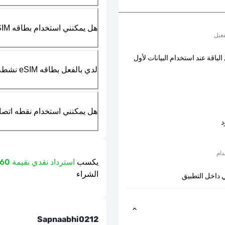
هل يمكنني استخدام بطاقه SIM الماديه بالتزامن مع بطاقه eSIM؟
عيل
الباقة عند استخدام البيانات لأول
لدي بالفعل بطاقه eSIM نشطه في هاتفي، هل يمكنني استخدام خدمتكم؟
هل يمكنني استخدام نقطه اتصال مت
د
دام
يكسب
استرداد نقدي بقيمة 0.60 دولار
الشراء
 داخل التطبيق
Sapnaabhi0212