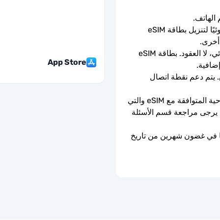
ما عليك سوى مسح رمز الاستجابة السريعة ضوئيًا لتنزيل بطاقة eSIM 
أخرى.
باقة الدفع المسبق لمرة واحدة. لا التجديد التلقائي، لا العقود. بطاقة eSIM 
App Store
إضافية.
سرعات بيانات كاملة - لا حدود يومية، لا اختناق. يتم دعم نقطة اتصال 
يمكن استخدامه فقط مع الهواتف والأجهزة اللوحية المتوافقة مع eSIM والتي 
ليست مقفلة بواسطة الناقل. إذا كنت في شك، يرجى مراجعة قسم الأسئلة 
ستنتهي صلاحية شريحة eSIM إذا لم يتم تفعيلها في غضون شهرين من تاريخ 