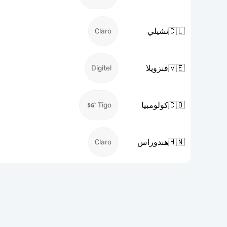
🇨🇱
تشيلي
Claro
🇻🇪
فنزويلا
Digitel
🇨🇴
كولومبيا
Tigo
🇭🇳
هندوراس
Claro