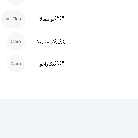
🇬🇹
غواتيمالا
Tigo
🇨🇷
كوستاريكا
Claro
🇳🇮
نيكاراغوا
Claro