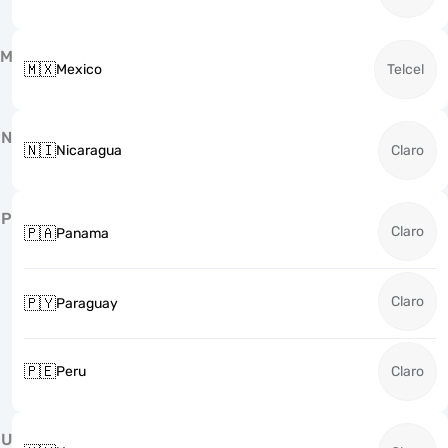
M
🇲🇽
Mexico
Telcel
N
🇳🇮
Nicaragua
Claro
P
Claro
🇵🇦
Panama
Claro
🇵🇾
Paraguay
🇵🇪
Peru
Claro
U