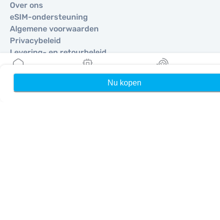
Over ons
eSIM-ondersteuning
Algemene voorwaarden
Privacybeleid
Levering- en retourbeleid
Sitemap
Affiliate
Nu kopen
Home
Mijn eSIMs
Rewards
Bestemmingen
Word partner
MobiMatter voor resellers
MobiMatter voor bedrijven
MobiMatter voor affiliates
Regio's
eSIM voor Europa