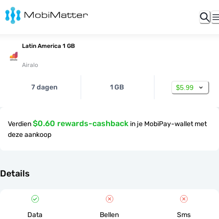
Latin America 1 GB
Airalo
7 dagen
1 GB
$5.99
$0.60 rewards-cashback
Verdien
in je MobiPay-wallet met
deze aankoop
Details
Data
Bellen
Sms