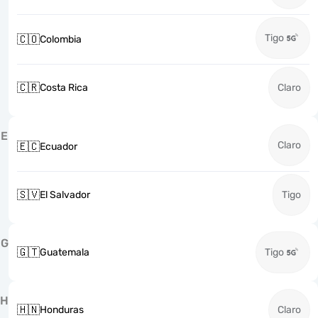
Tigo
🇨🇴
Colombia
🇨🇷
Costa Rica
Claro
E
Claro
🇪🇨
Ecuador
🇸🇻
El Salvador
Tigo
G
🇬🇹
Guatemala
Tigo
H
🇭🇳
Honduras
Claro