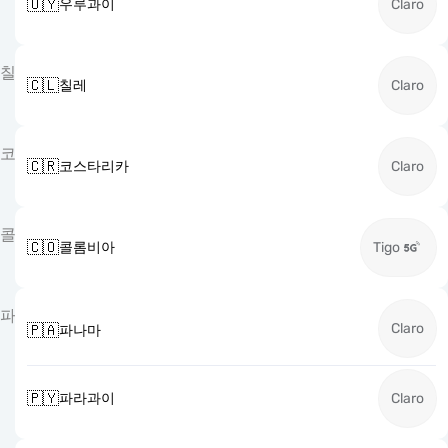
🇺🇾
우루과이
Claro
칠
🇨🇱
칠레
Claro
코
🇨🇷
코스타리카
Claro
콜
🇨🇴
콜롬비아
Tigo
파
Claro
🇵🇦
파나마
🇵🇾
파라과이
Claro