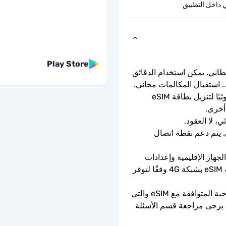
 داخل التطبيق
Play Store
باقة eSIM من فودافون. تأتي مع رقم جوال بريطاني. يمكن استخدام الدقائق 
. استقبال المكالمات مجاني.
ما عليك سوى مسح رمز الاستجابة السريعة ضوئيًا لتنزيل بطاقة eSIM 
أخرى.
ي، لا العقود.
سرعات بيانات كاملة - لا حدود يومية، لا اختناق. يتم دعم نقطة اتصال 
يعتمد توفر 5G على تغطية الشبكة ومواصفات الجهاز الإقليمية وإعدادات 
الهاتف. عندما لا تتوفر تقنية 5G، ستتصل بطاقة eSIM بشبكة 4G وفقًا لتوفر 
يمكن استخدامه فقط مع الهواتف والأجهزة اللوحية المتوافقة مع eSIM والتي 
ليست مقفلة بواسطة الناقل. إذا كنت في شك، يرجى مراجعة قسم الأسئلة 