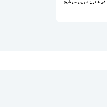
ستنتهي صلاحية شريحة eSIM إذا لم يتم تفعيلها في غضون شهرين من تاريخ 