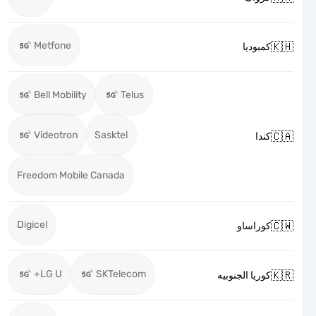
Metfone

كمبوديا
Bell Mobility
Telus
Videotron
Sasktel

كندا
Freedom Mobile Canada
Digicel

كوراساو
LG U+
SKTelecom

كوريا الجنوبيه