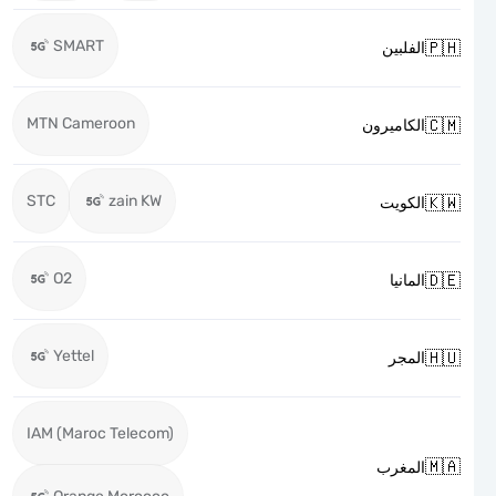
SMART

الفلبين
MTN Cameroon

الكاميرون
STC
zain KW

الكويت
O2

المانيا
Yettel

المجر
IAM (Maroc Telecom)

المغرب