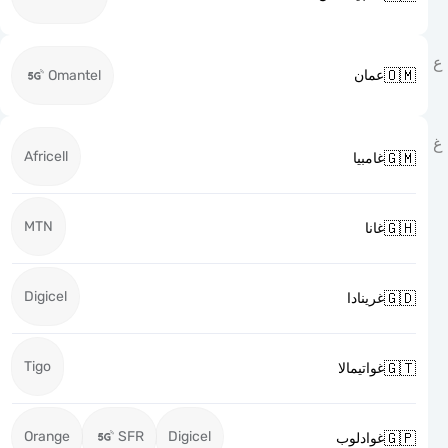

Omantel
عمان
Africell

غامبيا
MTN

غانا
Digicel

غرينادا
Tigo

غواتيمالا
Orange
SFR
Digicel

غوادلوب