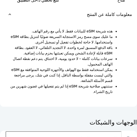
ح
تتبع لحظي داخل التطبيق
ت كاملة عن المنتج
هذه شريحة eSIM للبيانات فقط. لا يأتي مع رقم الهاتف.
ما عليك سوى مسح رمز الاستجابة السريعة ضوئيًا لتنزيل بطاقة eSIM 
واستخدامها. لا حاجة لخطوات تفعيل أو تسجيل أخرى.
باقة الدفع المسبق لمرة واحدة. لا التجديد التلقائي، لا العقود. بطاقة 
eSIM قابلة لإعادة الشحن ويمكن تعبئتها بحزم بيانات إضافية.
سرعات بيانات كاملة - لا حدود يومية، لا اختناق. يتم دعم نقطة اتصال 
الهاتف المحمول.
يمكن استخدامه فقط مع الهواتف والأجهزة اللوحية المتوافقة مع eSIM 
والتي ليست مقفلة بواسطة الناقل. إذا كنت في شك، يرجى مراجعة 
قسم الأسئلة الشائعة.
ستنتهي صلاحية شريحة eSIM إذا لم يتم تفعيلها في غضون شهرين من 
تاريخ الشراء.
ت والشبكات