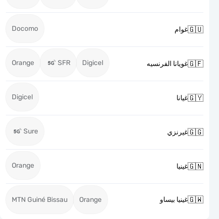
Docomo

غوام
Orange
SFR
Digicel

غويانا الفرنسيه
Digicel

غيانا
Sure

غيرنزي
Orange

غينيا

MTN Guiné Bissau
Orange
غينيا بيساو