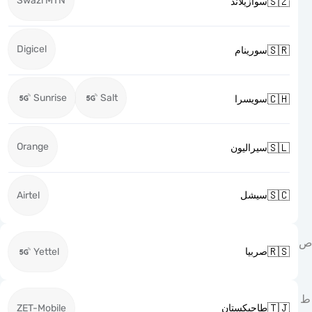
Swazi MTN

سوازيلاند
Digicel

سورينام
Sunrise
Salt

سويسرا
Orange

سيراليون

Airtel
سيشل

Yettel
صربيا

ZET-Mobile
طاجيكستان