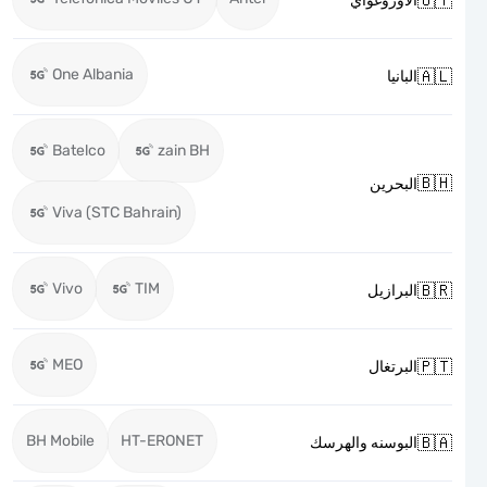

الاوروغواي
One Albania

البانيا
Batelco
zain BH

البحرين
Viva (STC Bahrain)
Vivo
TIM

البرازيل
MEO

البرتغال
BH Mobile
HT-ERONET

البوسنه والهرسك