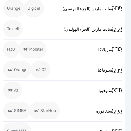
Orange
Digicel

سانت مارتن (الجزء الفرنسي)
Telcell

سانت مارتن (الجزء الهولندي)
H3G
Mobitel

سريلانكا
Orange
O2

سلوفاكيا
A1

سلوفينيا
SIMBA
StarHub

سنغافوره