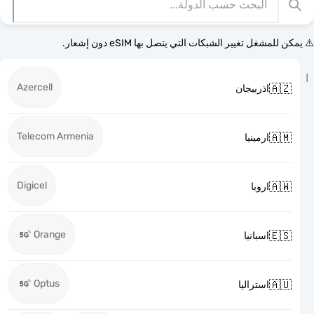
⚠️ يمكن للمشغل تغيير الشبكات التي يتصل بها eSI
Azercell

اذربيجان
Telecom Armenia

ارمينيا
Digicel

اروبا
Orange

اسبانيا
Optus

استراليا