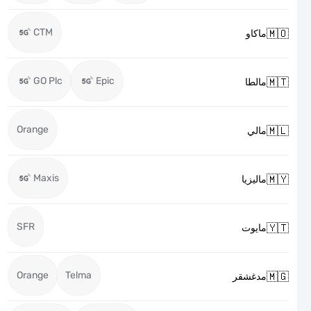
CTM

ماكاو
GO Plc
Epic

مالطا
Orange

مالي
Maxis

ماليزيا
SFR

مايوت
Orange
Telma

مدغشقر