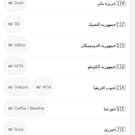
Sure

جزيره مان
O2

جمهوريه التشيك
Altice

جمهوريه الدومينيكان
MTN

جمهوريه الكونغو
Telkom
MTN

جنوب افريقيا
Cellfie / Beeline

جورجيا

Sure
جيرزي