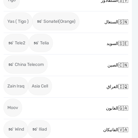

السلفادور
Yas ( Tigo )
Sonatel(Orange)

السنغال
Tele2
Telia

السويد
China Telecom

الصين
Zain Iraq
Asia Cell

العراق
Moov

الغابون
Wind
Iliad

الفاتيكان