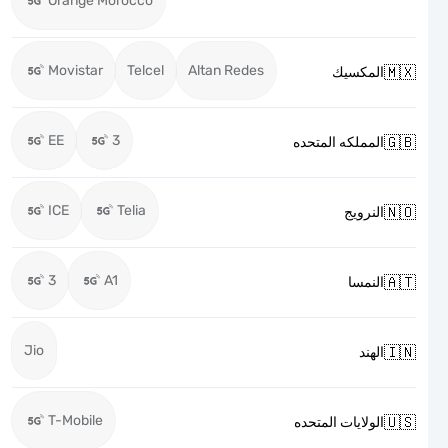
Orange Morocco
Movistar
Telcel
Altan Redes

المكسيك
EE
3

المملكه المتحده
ICE
Telia

النرويج
3
A1

النمسا
Jio

الهند
T-Mobile

الولايات المتحده