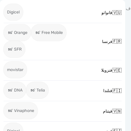
Digicel

فانواتو
Orange
Free Mobile

فرنسا
SFR
movistar

فنزويلا
DNA
Telia

فنلندا
Vinaphone

فيتنام