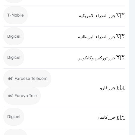
T-Mobile

جزر العذراء الامريكيه
Digicel

جزر العذراء البريطانيه
Digicel

جزر توركس وكايكوس
Faroese Telecom

جزر فارو
Foroya Tele
Digicel

جزر كايمان