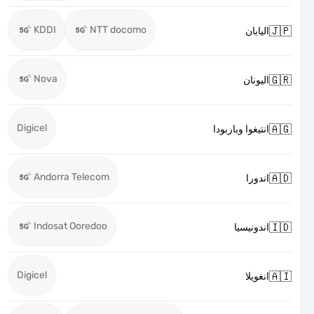
KDDI
NTT docomo

اليابان
Nova

اليونان
Digicel

انتيغوا وباربودا
Andorra Telecom

اندورا
Indosat Ooredoo

اندونيسيا
Digicel

انغويلا