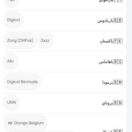
Digicel

باربادوس
Zong (CMPak)
Jazz

باكستان
Aliv

باهاماس
Digicel Bermuda

برمودا
UNN

بروناي
Orange Belgium
