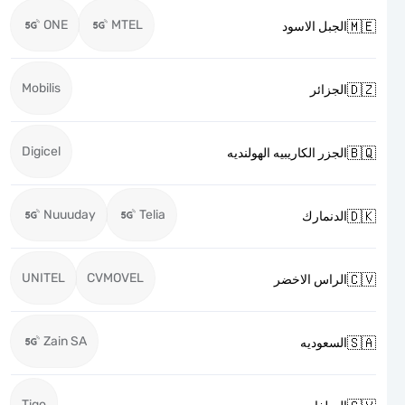
ONE
MTEL

الجبل الاسود
Mobilis

الجزائر
Digicel

الجزر الكاريبيه الهولنديه
Nuuuday
Telia

الدنمارك
UNITEL
CVMOVEL

الراس الاخضر
Zain SA

السعوديه
Tigo