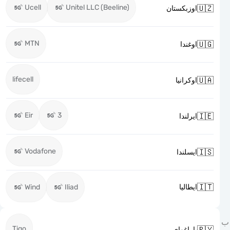
Ucell
Unitel LLC (Beeline)

اوزبكستان
MTN

اوغندا
lifecell

اوكرانيا
Eir
3

ايرلندا
Vodafone

ايسلندا

Wind
Iliad
ايطاليا
Tigo

باراغواي