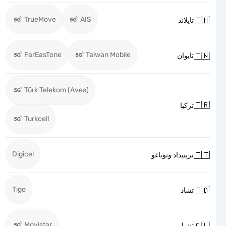
TrueMove
AIS

تايلاند
FarEasTone
Taiwan Mobile

تايوان
Türk Telekom (Avea)

تركيا
Turkcell
Digicel

ترينيداد وتوباغو
Tigo

تشاد
Movistar

تشيلي