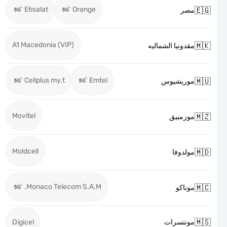
Etisalat
Orange

مصر
A1 Macedonia (VIP)

مقدونيا الشماليه
Cellplus my.t
Emtel

موريشيوس
Movitel

موزمبيق
Moldcell

مولدوفا
Monaco Telecom S.A.M.

موناكو

Digicel
مونتسرات