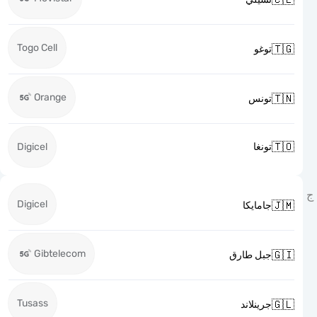
Togo Cell

توغو
Orange

تونس

Digicel
تونغا
Digicel

جامايكا
Gibtelecom

جبل طارق
Tusass

جرينلاند