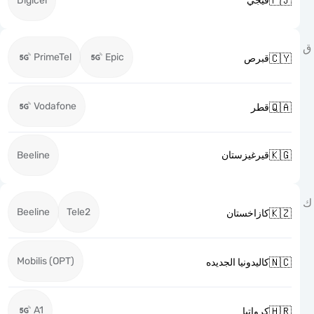

Digicel
فيجي
PrimeTel
Epic

قبرص
Vodafone

قطر

Beeline
قيرغيزستان
Beeline
Tele2

كازاخستان
Mobilis (OPT)

كاليدونيا الجديده
A1

كرواتيا