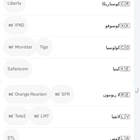
Liberty

كوستاريكا
IPKO

كوسوفو
Movistar
Tigo

كولومبيا

Safaricom
كينيا
Orange Reunion
SFR

لا ريونيون
Tele2
LMT

لاتفيا
ETL

لاوس