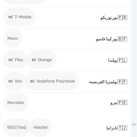
T-Mobile

بورتوريكو
Moov

بوركينا فاسو
Play
Orange

بولندا
Vini
Vodafone Polynésie

بولينزيا الفرنسيه

Movistar
بيرو
tiGO (Yas)
Halotel

تانزانيا