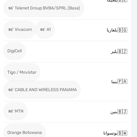
بلجيكا
Telenet Group BVBA/SPRL (Base)
Vivacom
A1

بلغاريا
DigiCell

بليز
Tigo / Movistar

بنما
CABLE AND WIRELESS PANAMA
MTN

بنين
Orange Botswana

بوتسوانا