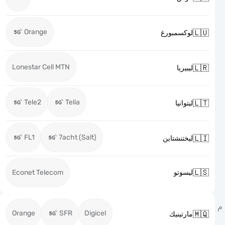
Orange

لوكسمبورغ
Lonestar Cell MTN

ليبيريا
Tele2
Telia

ليتوانيا
FL1
7acht (Salt)

ليختنشتاين

Econet Telecom
ليسوتو
Orange
SFR
Digicel

مارتينيك