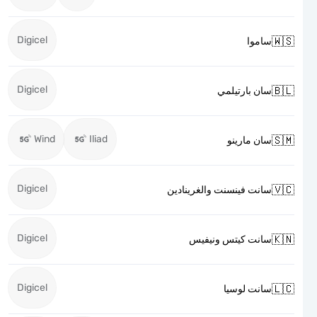
Digicel

ساموا
Digicel

سان بارتيلمي
Wind
Iliad

سان مارينو
Digicel

سانت فينسنت والغرينادين
Digicel

سانت كيتس ونيفيس
Digicel

سانت لوسيا