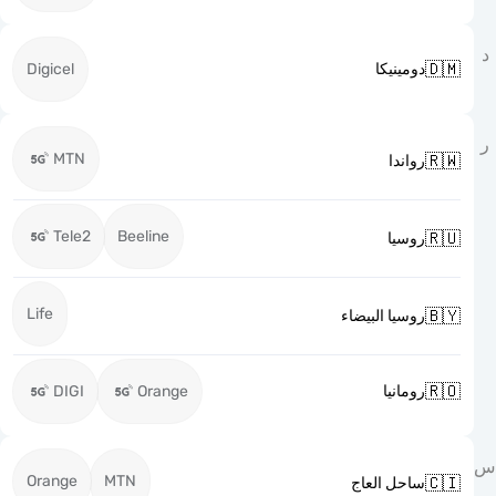

Digicel
دومينيكا
MTN

رواندا
Tele2
Beeline

روسيا
Life

روسيا البيضاء

DIGI
Orange
رومانيا
Orange
MTN

ساحل العاج