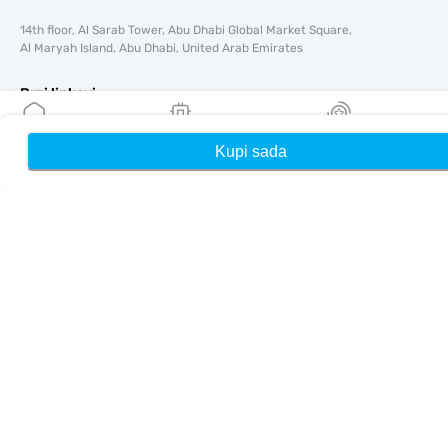
14th floor, Al Sarab Tower, Abu Dhabi Global Market Square,
Al Maryah Island, Abu Dhabi, United Arab Emirates
Brzi linkovi
Blog
Kupi sada
Kuća
Moji eSIM-ovi
Nagrade
Vodiči
O tome
Pomoć i podrška
Uslovi i odredbe
Politika privatnosti
Dostava, politika povrata novca
Mapa sajta
Affiliate
Odredišta
Postanite partner