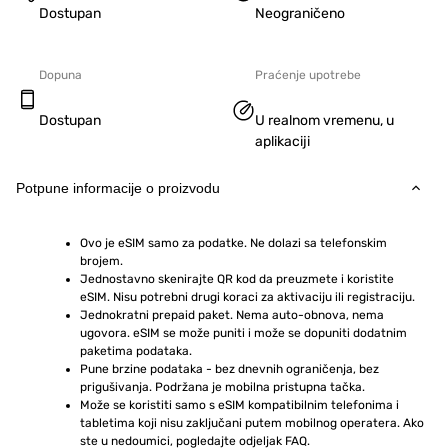
Dostupan
Neograničeno
Dopuna
Praćenje upotrebe
Dostupan
U realnom vremenu, u
aplikaciji
Potpune informacije o proizvodu
Ovo je eSIM samo za podatke. Ne dolazi sa telefonskim 
brojem.
Jednostavno skenirajte QR kod da preuzmete i koristite 
eSIM. Nisu potrebni drugi koraci za aktivaciju ili registraciju.
Jednokratni prepaid paket. Nema auto-obnova, nema 
ugovora. eSIM se može puniti i može se dopuniti dodatnim 
paketima podataka.
Pune brzine podataka - bez dnevnih ograničenja, bez 
prigušivanja. Podržana je mobilna pristupna tačka.
Može se koristiti samo s eSIM kompatibilnim telefonima i 
tabletima koji nisu zaključani putem mobilnog operatera. Ako 
ste u nedoumici, pogledajte odjeljak FAQ.