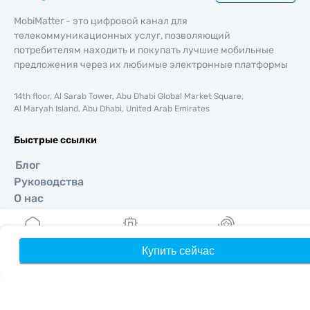
MobiMatter - это цифровой канал для
телекоммуникационных услуг, позволяющий
потребителям находить и покупать лучшие мобильные
предложения через их любимые электронные платформы
14th floor, Al Sarab Tower, Abu Dhabi Global Market Square,
Al Maryah Island, Abu Dhabi, United Arab Emirates
Быстрые ссылки
Блог
Руководства
О нас
Помощь и поддержка
Условия и положения
Политика конфиденциальности
Купить сейчас
Главная
Мои eSIM
Бонусы
П
Политика доставки и возвратов
Карта сайта
Партнерская программа