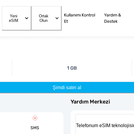
Kullanımı Kontrol
Yardım &
Yeni
Ortak
eSIM
Olun
Et
Destek
1 GB
Şimdi satın al
Yardım Merkezi
Telefonum eSIM teknolojisi
SMS