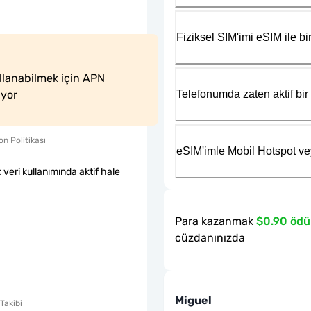
Fiziksel SIM'imi eSIM ile bir
llanabilmek için APN 
Telefonumda zaten aktif bir 
iyor
n Politikası
eSIM'imle Mobil Hotspot ve
k veri kullanımında aktif hale
Para kazanmak
$0.90 ödü
cüzdanınızda
Miguel
Takibi