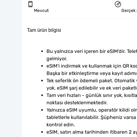
Mevcut
Gerçek 
Tam ürün bilgisi
Bu yalnızca veri içeren bir eSIM'dir. Tele
gelmiyor.
eSIM'i indirmek ve kullanmak için QR kod
Başka bir etkinleştirme veya kayıt adım
Tek seferlik ön ödemeli paket. Otomatik
yok. eSIM şarj edilebilir ve ek veri paketle
Tam veri hızları - günlük sınır yok, kısıtl
noktası desteklenmektedir.
Yalnızca eSIM uyumlu, operatör kilidi ol
tabletlerle kullanılabilir. Şüpheniz var
kontrol edin.
eSIM, satın alma tarihinden itibaren 2 ay