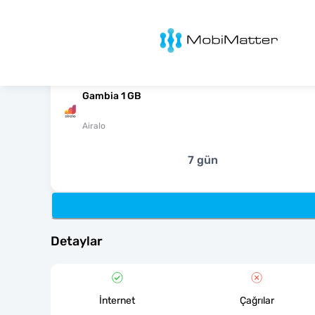
MobiMatter
Gambia 1 GB
Airalo
7 gün
Detaylar
İnternet
Çağrılar