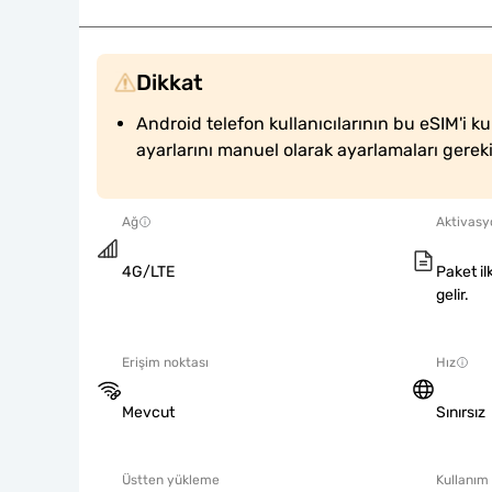
Dikkat
Android telefon kullanıcılarının bu eSIM'i ku
ayarlarını manuel olarak ayarlamaları gerek
Ağ
Aktivasyo
4G/LTE
Paket il
gelir.
Erişim noktası
Hız
Mevcut
Sınırsız
Üstten yükleme
Kullanım 