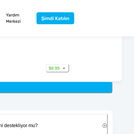
Yardım
Şimdi Katılın
Merkezi
$8.99
ni destekliyor mu?