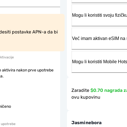
Mogu li koristiti svoju fiz
desiti postavke APN-a da bi 
Već imam aktivan eSIM na s
aktivacije
Mogu li koristiti Mobile Ho
e aktivira nakon prve upotrebe
a.
Zaradite
$0.70 nagrada z
ovu kupovinu
ničeno
Jasminebora
 upotrebe