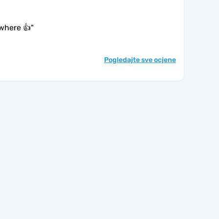
where 👍
"
Pogledajte sve ocjene