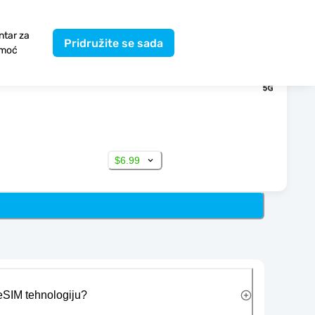
ntar za
Pridružite se sada
moć
$6.99
 eSIM tehnologiju?