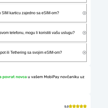
ičku SIM karticu zajedno sa eSIM-om?
vom telefonu, mogu li koristiti vašu uslugu?
tspot ili Tethering sa svojim eSIM-om?
a povrat novca
u vašem MobiPay novčaniku uz
5.0