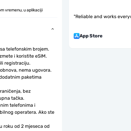
m vremenu, u aplikaciji
"
Reliable and works every
App Store
 sa telefonskim brojem.
ete i koristite eSIM. 
li registraciju.
obnova, nema ugovora. 
 dodatnim paketima 
aničenja, bez 
upna tačka.
nim telefonima i 
bilnog operatera. Ako ste 
 u roku od 2 mjeseca od 