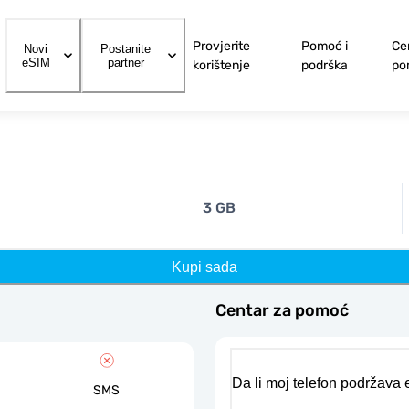
Provjerite
Pomoć i
Ce
Novi
Postanite
eSIM
partner
korištenje
podrška
po
3 GB
Kupi sada
Centar za pomoć
Da li moj telefon podržava
SMS