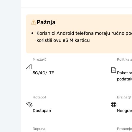
Pažnja
Korisnici Android telefona moraju ručno po
koristili ovu eSIM karticu
Mreža
Politika 
5G/4G/LTE
Paket s
podatak
Hotspot
Brzina
Dostupan
Neogra
Dopuna
Praćenje