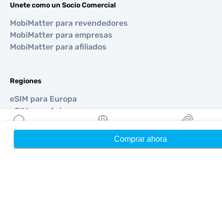
Unete como un Socio Comercial
MobiMatter para revendedores
MobiMatter para empresas
MobiMatter para afiliados
Regiones
eSIM para Europa
eSIM para Asia
eSIM para Américas
eSIM para Medio Oriente
Comprar ahora
Hogar
Mis eSIMs
Bonos
eSIM para Oceanía
eSIM para África
Países
eSIM para Estados Unidos