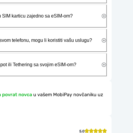
ičku SIM karticu zajedno sa eSIM-om?
vom telefonu, mogu li koristiti vašu uslugu?
tspot ili Tethering sa svojim eSIM-om?
a povrat novca
u vašem MobiPay novčaniku uz
5.0