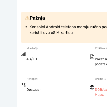
Pažnja
Korisnici Android telefona moraju ručno po
koristili ovu eSIM karticu
Mreža
Politika 
4G/LTE
Paket s
podatak
Hotspot
Brzina
Dostupan
3 GB/da
Mbps.