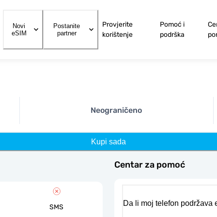
Provjerite
Pomoć i
Ce
Novi
Postanite
eSIM
partner
korištenje
podrška
po
Neograničeno
Kupi sada
Centar za pomoć
Da li moj telefon podržava
SMS