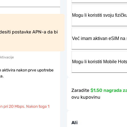
Mogu li koristiti svoju fiz
desiti postavke APN-a da bi 
Već imam aktivan eSIM na s
aktivacije
Mogu li koristiti Mobile Ho
e aktivira nakon prve upotrebe
a.
Zaradite
$1.50 nagrada z
ovu kupovinu
n pri 20 Mbps. Nakon toga 1
Ali