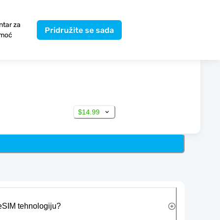
ntar za
Pridružite se sada
moć
$14.99
 eSIM tehnologiju?