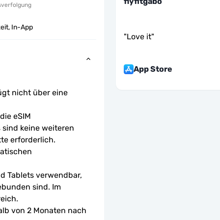
flyfitgabo
sverfolgung
eit, In-App
"
Love it
"
App Store
ügt nicht über eine 
ie eSIM 
sind keine weiteren 
te erforderlich.
atischen 
d Tablets verwendbar, 
ebunden sind. Im 
eich.
halb von 2 Monaten nach 