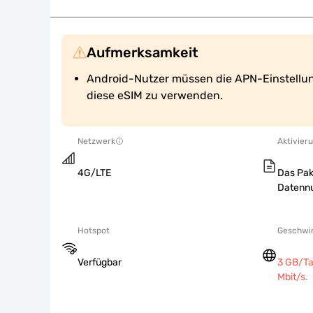
Aufmerksamkeit
Android-Nutzer müssen die APN-Einstellu
diese eSIM zu verwenden.
Netzwerk
Aktivieru
4G/LTE
Das Pak
Datennu
Hotspot
Geschwin
Verfügbar
3 GB/Ta
Mbit/s.