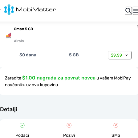
Oman 5 GB
Airalo
30 dana
5 GB
$9.99
$1.00 nagrada za povrat novca
Zaradite
u vašem MobiPay
novčaniku uz ovu kupovinu
Detalji
Podaci
Pozivi
SMS