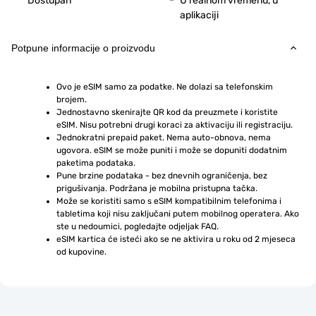
Dostupan
U realnom vremenu, u
aplikaciji
Potpune informacije o proizvodu
Ovo je eSIM samo za podatke. Ne dolazi sa telefonskim 
brojem.
Jednostavno skenirajte QR kod da preuzmete i koristite 
eSIM. Nisu potrebni drugi koraci za aktivaciju ili registraciju.
Jednokratni prepaid paket. Nema auto-obnova, nema 
ugovora. eSIM se može puniti i može se dopuniti dodatnim 
paketima podataka.
Pune brzine podataka - bez dnevnih ograničenja, bez 
prigušivanja. Podržana je mobilna pristupna tačka.
Može se koristiti samo s eSIM kompatibilnim telefonima i 
tabletima koji nisu zaključani putem mobilnog operatera. Ako 
ste u nedoumici, pogledajte odjeljak FAQ.
eSIM kartica će isteći ako se ne aktivira u roku od 2 mjeseca 
od kupovine.