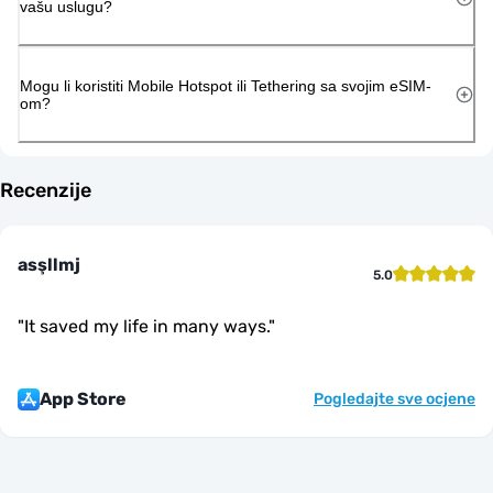
vašu uslugu?
Mogu li koristiti Mobile Hotspot ili Tethering sa svojim eSIM-
om?
Recenzije
asşllmj
5.0
"
It saved my life in many ways.
"
App Store
Pogledajte sve ocjene