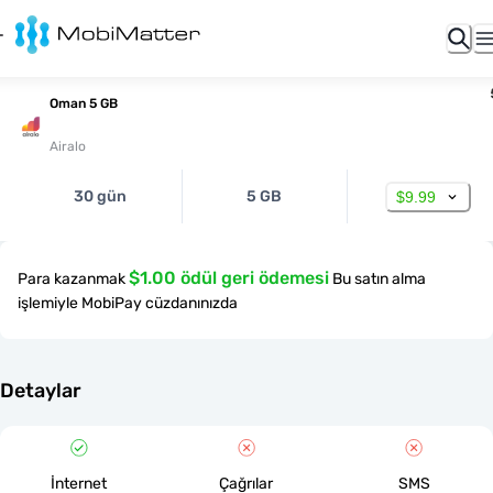
Oman 5 GB
Airalo
30 gün
5 GB
$9.99
$1.00 ödül geri ödemesi
Para kazanmak
Bu satın alma
işlemiyle MobiPay cüzdanınızda
Detaylar
İnternet
Çağrılar
SMS