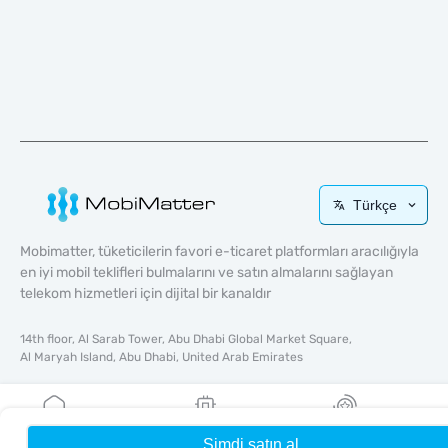
Türkçe
Mobimatter, tüketicilerin favori e-ticaret platformları aracılığıyla
en iyi mobil teklifleri bulmalarını ve satın almalarını sağlayan
telekom hizmetleri için dijital bir kanaldır
14th floor, Al Sarab Tower, Abu Dhabi Global Market Square,
Al Maryah Island, Abu Dhabi, United Arab Emirates
Hızlı Bağlantılar
Blog
Şimdi satın al
Ana Sayfa
eSIM'lerim
Ödüller