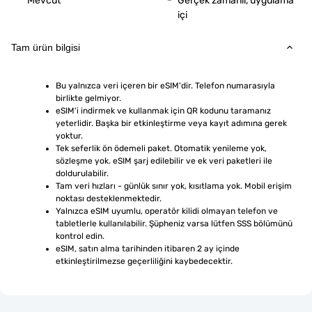
Mevcut
Gerçek zamanlı, uygulama
içi
Tam ürün bilgisi
Bu yalnızca veri içeren bir eSIM'dir. Telefon numarasıyla 
birlikte gelmiyor.
eSIM'i indirmek ve kullanmak için QR kodunu taramanız 
yeterlidir. Başka bir etkinleştirme veya kayıt adımına gerek 
yoktur.
Tek seferlik ön ödemeli paket. Otomatik yenileme yok, 
sözleşme yok. eSIM şarj edilebilir ve ek veri paketleri ile 
doldurulabilir.
Tam veri hızları - günlük sınır yok, kısıtlama yok. Mobil erişim 
noktası desteklenmektedir.
Yalnızca eSIM uyumlu, operatör kilidi olmayan telefon ve 
tabletlerle kullanılabilir. Şüpheniz varsa lütfen SSS bölümünü 
kontrol edin.
eSIM, satın alma tarihinden itibaren 2 ay içinde 
etkinleştirilmezse geçerliliğini kaybedecektir.