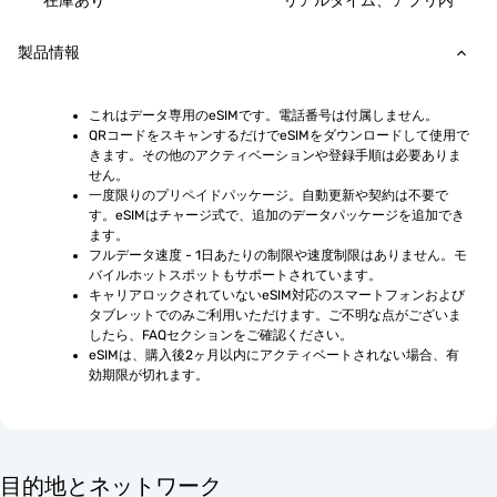
在庫あり
リアルタイム、アプリ内
製品情報
これはデータ専用のeSIMです。電話番号は付属しません。
QRコードをスキャンするだけでeSIMをダウンロードして使用で
きます。その他のアクティベーションや登録手順は必要ありま
せん。
一度限りのプリペイドパッケージ。自動更新や契約は不要で
す。eSIMはチャージ式で、追加のデータパッケージを追加でき
ます。
フルデータ速度 - 1日あたりの制限や速度制限はありません。モ
バイルホットスポットもサポートされています。
キャリアロックされていないeSIM対応のスマートフォンおよび
タブレットでのみご利用いただけます。ご不明な点がございま
したら、FAQセクションをご確認ください。
eSIMは、購入後2ヶ月以内にアクティベートされない場合、有
効期限が切れます。
目的地とネットワーク