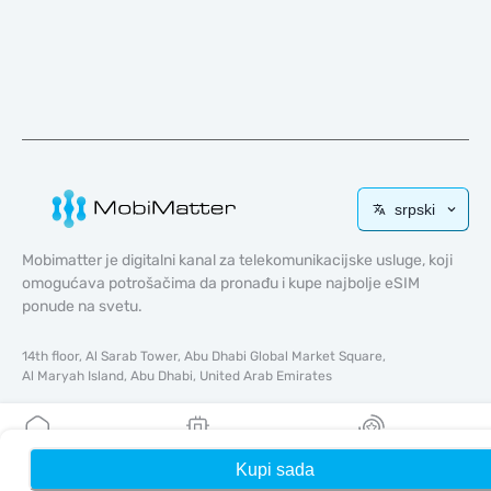
srpski
Mobimatter je digitalni kanal za telekomunikacijske usluge, koji
omogućava potrošačima da pronađu i kupe najbolje eSIM
ponude na svetu.
14th floor, Al Sarab Tower, Abu Dhabi Global Market Square,
Al Maryah Island, Abu Dhabi, United Arab Emirates
Brzi linkovi
Blog
Kupi sada
Kuća
Moji eSIM-ovi
Nagrade