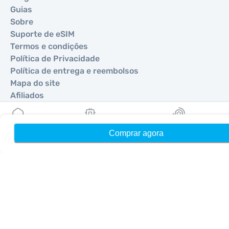
Guias
Sobre
Suporte de eSIM
Termos e condições
Política de Privacidade
Política de entrega e reembolsos
Mapa do site
Afiliados
Destinos
Comprar agora
Início
Meus eSIMs
Recompensas
Torne-se um parceiro
MobiMatter para Revendedores
MobiMatter para Empresas
MobiMatter para Afiliados
Regiões